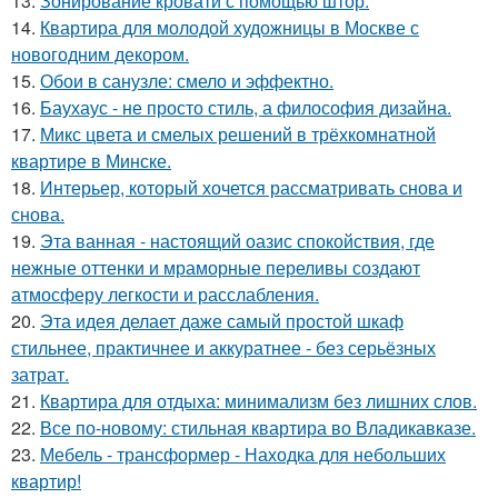
13.
Зонирование кровати с помощью штор.
14.
Квартира для молодой художницы в Москве с
новогодним декором.
15.
Обои в санузле: смело и эффектно.
16.
Баухаус - не просто стиль, а философия дизайна.
17.
Микс цвета и смелых решений в трёхкомнатной
квартире в Минске.
18.
Интерьер, который хочется рассматривать снова и
снова.
19.
Эта ванная - настоящий оазис спокойствия, где
нежные оттенки и мраморные переливы создают
атмосферу легкости и расслабления.
20.
Эта идея делает даже самый простой шкаф
стильнее, практичнее и аккуратнее - без серьёзных
затрат.
21.
Квартира для отдыха: минимализм без лишних слов.
22.
Все по-новому: стильная квартира во Владикавказе.
23.
Мебель - трансформер - Находка для небольших
квартир!