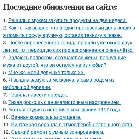
Последние обновления на сайте:
1.
Решили с мужем закупить продукты на две недели.
2.
Как-то так вышло, что в один прекрасный день решила
я помыть посуду вручную, оставив технику в покое.
3.
После перенесённого ковида прошло уже около двух
лет, но тот период до сих пор вспоминается очень чётко.
4.
Задаюсь вопросом: осознают ли жёны, вернувшие
мужа от другой, что он остался не из любви?
5.
Мне 32, моей девушке только 22.
6.
Я вышла замуж за москвича, а сама родом из
небольшой деревни.
7.
Решила навести порядок.
8.
Тихая роскошь с анималистичным настроением.
9.
Уютная студия в историческом здании 1917 года.
10.
Ванная комната в алом цвете.
11.
Винтажная веранда с атмосферой неспешного лета.
12.
Свежий ремонт с умным зонированием.