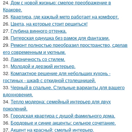
24.
Дом с новой жизнью: смелое преображение в
Кракове.
25.
Квартира, где каждый метр работает на комфорт.
26.
Цвета, на которые стоит решиться!
27.
Глубина винного оттенка.
28.
Питерская однушка без рамок для фантазии.
29.
Ремонт полностью преобразил пространство, сделав
его современным и уютным.
30.
Лаконичность со стилем.
31.
Молодой и дерзкий интерьер.
32.
Компактное решение для небольших кухонь -
гостиных - шкаф с откидной столешницей.
33.
Черный в спальне. Стильные варианты для вашего
вдохновения.
34.
Тепло модерна: семейный интерьер для двух
поколений.
35.
Городская квартира с душой фамильного дома.
36.
Бордовые и синие акценты: сильное сочетание.
37.
Акцент на красный: смелый интерьер.