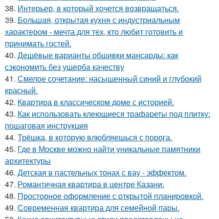
38.
Интерьер, в который хочется возвращаться.
39.
Большая, открытая кухня с индустриальным
характером - мечта для тех, кто любит готовить и
принимать гостей.
40.
Дешёвые варианты обшивки мансарды: как
сэкономить без ущерба качеству
41.
Смелое сочетание: насыщенный синий и глубокий
красный.
42.
Квартира в классическом доме с историей.
43.
Как использовать клеющиеся трафареты под плитку:
пошаговая инструкция
44.
Трёшка, в которую влюбляешься с порога.
45.
Где в Москве можно найти уникальные памятники
архитектуры
46.
Детская в пастельных тонах с вау - эффектом.
47.
Романтичная квартира в центре Казани.
48.
Просторное оформление с открытой планировкой.
49.
Современная квартира для семейной пары.