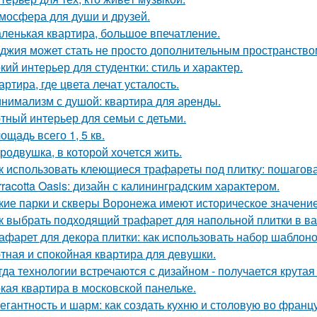
мосфера для души и друзей.
ленькая квартира, большое впечатление.
джия может стать не просто дополнительным пространство
кий интерьер для студентки: стиль и характер.
артира, где цвета лечат усталость.
нимализм с душой: квартира для аренды.
тный интерьер для семьи с детьми.
ощадь всего 1, 5 кв.
родвушка, в которой хочется жить.
к использовать клеющиеся трафареты под плитку: пошагов
rracotta Oasis: дизайн с калининградским характером.
кие парки и скверы Воронежа имеют историческое значени
к выбрать подходящий трафарет для напольной плитки в в
афарет для декора плитки: как использовать набор шаблон
тная и спокойная квартира для девушки.
гда технологии встречаются с дизайном - получается крутая
кая квартира в московской панельке.
егантность и шарм: как создать кухню и столовую во франц