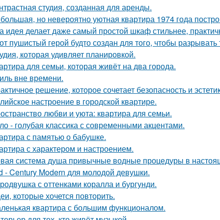
нтрастная студия, созданная для аренды.
большая, но невероятно уютная квартира 1974 года постро
а идея делает даже самый простой шкаф стильнее, практичне
от пушистый герой будто создан для того, чтобы разрывать
удия, которая удивляет планировкой.
артира для семьи, которая живёт на два города.
иль вне времени.
актичное решение, которое сочетает безопасность и эстетик
лийское настроение в городской квартире.
остранство любви и уюта: квартира для семьи.
ло - голубая классика с современными акцентами.
артира с памятью о бабушке.
артира с характером и настроением.
вая система душа привычные водные процедуры в настоя
d - Century Modern для молодой девушки.
родвушка с оттенками коралла и бургунди.
еи, которые хочется повторить.
ленькая квартира с большим функционалом.
терьер для тех, кто живёт музыкой.