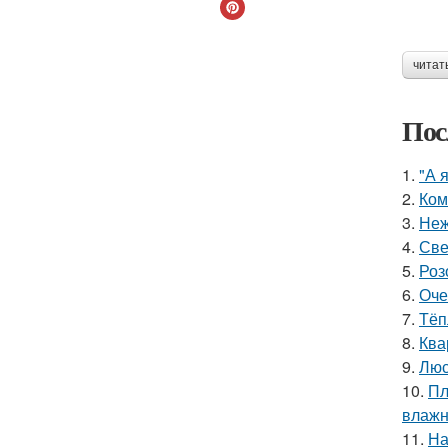
читат
Пос
1.
"А 
2.
Ком
3.
Неж
4.
Све
5.
Роз
6.
Оче
7.
Тёп
8.
Ква
9.
Люс
10.
Пл
влажн
11.
На