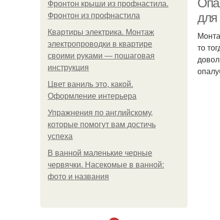
Опа
Фронтон крыши из профнастила.
для
Фронтон из профнастила
Квартиры электрика. Монтаж
Монта
электропроводки в квартире
то то
своими руками — пошаговая
довол
инструкция
опалу
Цвет ваниль это, какой.
Оформление интерьера
Упражнения по английскому,
которые помогут вам достичь
успеха
В ванной маленькие черные
червячки. Насекомые в ванной:
фото и названия