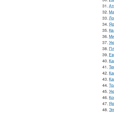
31.
Ат
32.
Ма
33.
Ло
34.
Яр
35.
Кв
36.
Ми
37.
Ую
38.
Пл
39.
Ев
40.
Ка
41.
Te
42.
Ка
43.
Ка
44.
Тр
45.
Ую
46.
Ко
47.
Яр
48.
Эл