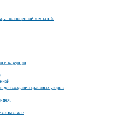
м, а полноценной комнатой.
ая инструкция
е
анной
ов для создания красивых узоров
 идея.
узском стиле