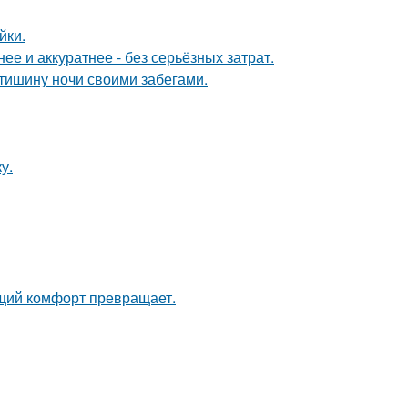
йки.
е и аккуратнее - без серьёзных затрат.
 тишину ночи своими забегами.
у.
щий комфорт превращает.