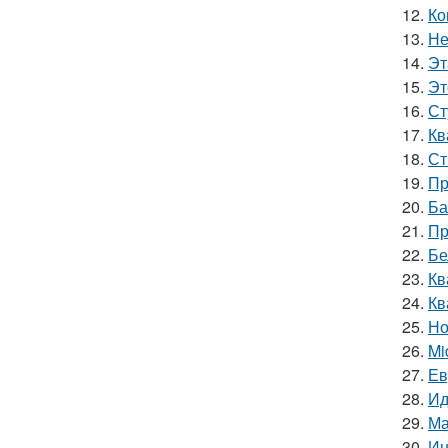
12.
Ко
13.
Не
14.
Эт
15.
Эт
16.
Ст
17.
Кв
18.
Ст
19.
Пр
20.
Ба
21.
Пр
22.
Бе
23.
Кв
24.
Кв
25.
Но
26.
Mi
27.
Ев
28.
Ид
29.
Ма
30.
Ин