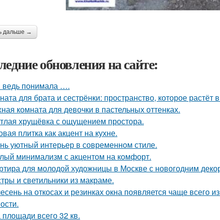
ь дальше →
ледние обновления на сайте:
я ведь понимала ….
ната для брата и сестрёнки: пространство, которое растёт в
ная комната для девочки в пастельных оттенках.
тлая хрущёвка с ощущением простора.
овая плитка как акцент на кухне.
нь уютный интерьер в современном стиле.
лый минимализм с акцентом на комфорт.
ртира для молодой художницы в Москве с новогодним деко
тры и светильники из макраме.
есень на откосах и резинках окна появляется чаще всего и
ости.
 площади всего 32 кв.