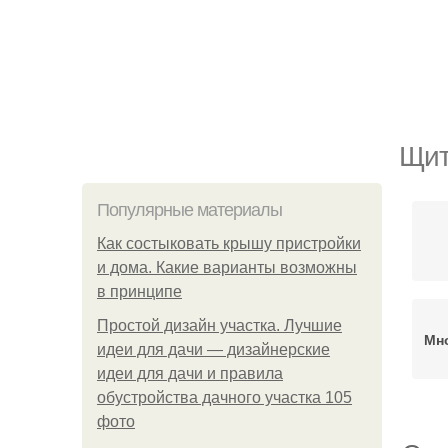
Щит
Популярные материалы
Как состыковать крышу пристройки
и дома. Какие варианты возможны
в принципе
Простой дизайн участка. Лучшие
Мн
идеи для дачи — дизайнерские
идеи для дачи и правила
обустройства дачного участка 105
фото