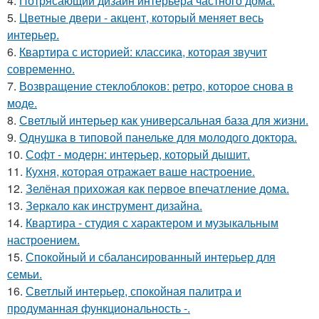
4.
Потрясающий дизайн интерьера частного дома.
5.
Цветные двери - акцент, который меняет весь
интерьер.
6.
Квартира с историей: классика, которая звучит
современно.
7.
Возвращение стеклоблоков: ретро, которое снова в
моде.
8.
Светлый интерьер как универсальная база для жизни.
9.
Однушка в типовой панельке для молодого доктора.
10.
Софт - модерн: интерьер, который дышит.
11.
Кухня, которая отражает ваше настроение.
12.
Зелёная прихожая как первое впечатление дома.
13.
Зеркало как инструмент дизайна.
14.
Квартира - студия с характером и музыкальным
настроением.
15.
Спокойный и сбалансированный интерьер для
семьи.
16.
Светлый интерьер, спокойная палитра и
продуманная функциональность -.