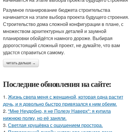
Разумное планирование бюджета строительства
начинается на этапе выбора проекта будущего строения.
Строительство дома сложной конфигурации в плане, с
множеством архитектурных деталей и заумной
планировки обойдётся намного дороже. Выбирая
дорогостоящий сложный проект, не думайте, что вам
удастся справиться самому.
читать дальше →
Последние обновления на сайте:
1.
Жизнь свела меня с женщиной, которая одна растит
дочь, и я довольно быстро привязался к ним обеим.
2.
"Мне Неудобно, я не Полезу Наверх": я купила
нижнюю полку, но её заняли.
3.
Светлая хрущёвка с ощущением простора.