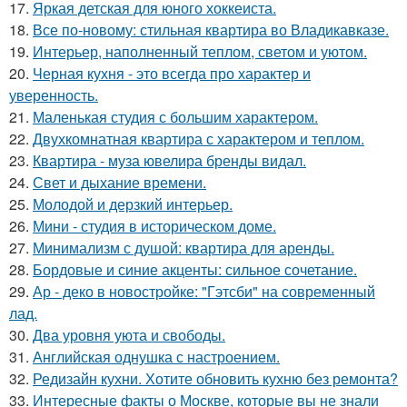
17.
Яркая детская для юного хоккеиста.
18.
Все по-новому: стильная квартира во Владикавказе.
19.
Интерьер, наполненный теплом, светом и уютом.
20.
Черная кухня - это всегда про характер и
уверенность.
21.
Маленькая студия с большим характером.
22.
Двухкомнатная квартира с характером и теплом.
23.
Квартира - муза ювелира бренды видал.
24.
Свет и дыхание времени.
25.
Молодой и дерзкий интерьер.
26.
Мини - студия в историческом доме.
27.
Минимализм с душой: квартира для аренды.
28.
Бордовые и синие акценты: сильное сочетание.
29.
Ар - деко в новостройке: "Гэтсби" на современный
лад.
30.
Два уровня уюта и свободы.
31.
Английская однушка с настроением.
32.
Редизайн кухни. Хотите обновить кухню без ремонта?
33.
Интересные факты о Москве, которые вы не знали