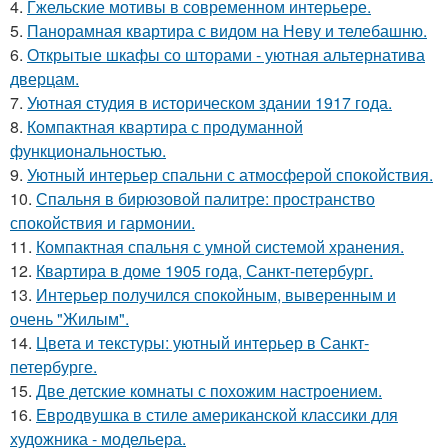
4.
Гжельские мотивы в современном интерьере.
5.
Панорамная квартира с видом на Неву и телебашню.
6.
Открытые шкафы со шторами - уютная альтернатива
дверцам.
7.
Уютная студия в историческом здании 1917 года.
8.
Компактная квартира с продуманной
функциональностью.
9.
Уютный интерьер спальни с атмосферой спокойствия.
10.
Спальня в бирюзовой палитре: пространство
спокойствия и гармонии.
11.
Компактная спальня с умной системой хранения.
12.
Квартира в доме 1905 года, Санкт-петербург.
13.
Интерьер получился спокойным, выверенным и
очень "Жилым".
14.
Цвета и текстуры: уютный интерьер в Санкт-
петербурге.
15.
Две детские комнаты с похожим настроением.
16.
Евродвушка в стиле американской классики для
художника - модельера.