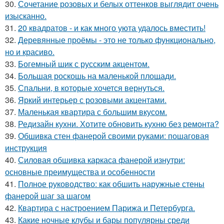
30.
Сочетание розовых и белых оттенков выглядит очень
изысканно.
31.
20 квадратов - и как много уюта удалось вместить!
32.
Деревянные проёмы - это не только функционально,
но и красиво.
33.
Богемный шик с русским акцентом.
34.
Большая роскошь на маленькой площади.
35.
Спальни, в которые хочется вернуться.
36.
Яркий интерьер с розовыми акцентами.
37.
Маленькая квартира с большим вкусом.
38.
Редизайн кухни. Хотите обновить кухню без ремонта?
39.
Обшивка стен фанерой своими руками: пошаговая
инструкция
40.
Силовая обшивка каркаса фанерой изнутри:
основные преимущества и особенности
41.
Полное руководство: как обшить наружные стены
фанерой шаг за шагом
42.
Квартира с настроением Парижа и Петербурга.
43.
Какие ночные клубы и бары популярны среди