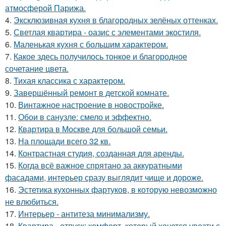
атмосферой Парижа.
4.
Эксклюзивная кухня в благородных зелёных оттенках.
5.
Светлая квартира - оазис с элементами экостиля.
6.
Маленькая кухня с большим характером.
7.
Какое здесь получилось тонкое и благородное
сочетание цвета.
8.
Тихая классика с характером.
9.
Завершённый ремонт в детской комнате.
10.
Винтажное настроение в новостройке.
11.
Обои в санузле: смело и эффектно.
12.
Квартира в Москве для большой семьи.
13.
На площади всего 32 кв.
14.
Контрастная студия, созданная для аренды.
15.
Когда всё важное спрятано за аккуратными
фасадами, интерьер сразу выглядит чище и дороже.
16.
Эстетика кухонных фартуков, в которую невозможно
не влюбиться.
17.
Интерьер - антитеза минимализму.
18.
Квартира - отпуск: комфорт, который хочется увезти с