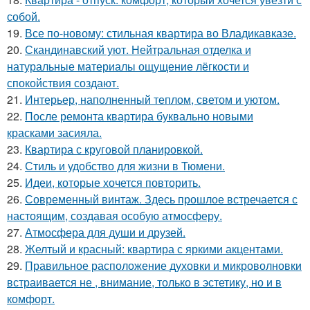
собой.
19.
Все по-новому: стильная квартира во Владикавказе.
20.
Скандинавский уют. Нейтральная отделка и
натуральные материалы ощущение лёгкости и
спокойствия создают.
21.
Интерьер, наполненный теплом, светом и уютом.
22.
После ремонта квартира буквально новыми
красками засияла.
23.
Квартира с круговой планировкой.
24.
Стиль и удобство для жизни в Тюмени.
25.
Идеи, которые хочется повторить.
26.
Современный винтаж. Здесь прошлое встречается с
настоящим, создавая особую атмосферу.
27.
Атмосфера для души и друзей.
28.
Желтый и красный: квартира с яркими акцентами.
29.
Правильное расположение духовки и микроволновки
встраивается не , внимание, только в эстетику, но и в
комфорт.