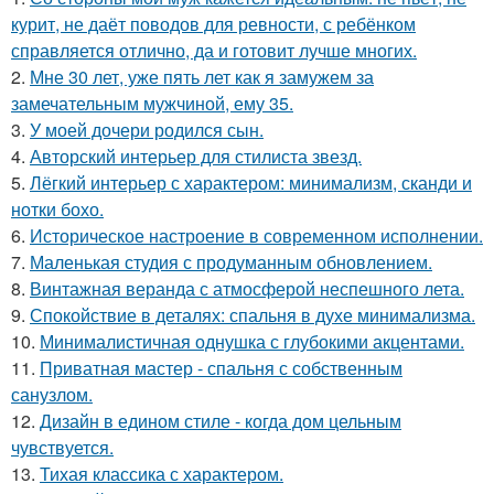
курит, не даёт поводов для ревности, с ребёнком
справляется отлично, да и готовит лучше многих.
2.
Мне 30 лет, уже пять лет как я замужем за
замечательным мужчиной, ему 35.
3.
У моей дочери родился сын.
4.
Авторский интерьер для стилиста звезд.
5.
Лёгкий интерьер с характером: минимализм, сканди и
нотки бохо.
6.
Историческое настроение в современном исполнении.
7.
Маленькая студия с продуманным обновлением.
8.
Винтажная веранда с атмосферой неспешного лета.
9.
Спокойствие в деталях: спальня в духе минимализма.
10.
Минималистичная однушка с глубокими акцентами.
11.
Приватная мастер - спальня с собственным
санузлом.
12.
Дизайн в едином стиле - когда дом цельным
чувствуется.
13.
Тихая классика с характером.