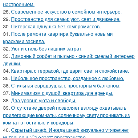
настроением.
28.
Современное искусство в семейном интерьере.
29.
Пространство для семьи: уют, свет и движение.
30.
Питерская однушка без компромиссов.
31.
После ремонта квартира буквально новыми
красками засияла.
32.
Уют и стиль без лишних затрат.
33.
Лимонный сорбет и пыльно - синий: смелый интерьер
двушки.
34.
Квартира с террасой, где царит свет и спокойствие.
35.
Небольшое пространство, созданное с любовью.
36.
Стильная евродвушка с просторным балконом.
37.
Минимализм с душой: квартира для аренды.
38.
Два уровня уюта и свободы.
39.
Отсутствие дверей позволяет взгляду охватывать
прилегающие комнаты, солнечному свету проникать из
комнат в гостиные и коридоры.
40.
Скрытый шкаф. Иногда шкаф визуально утяжеляет
интерьер и "Съедает" пространство.