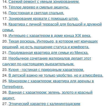
14.
Свежий ремонт с умным зонированием.
15.
Тёплое дерево и смелые акценты.
16.
Просторная и светлая спальня.
17.
Зонирование кровати с помощью штор.
18.
Квартира с личной террасой для большой и дружной
семьи.
19.
Интерьер с характером в доме конца XIX века.
20.
Тихая роскошь. Интерьер, в котором нет кричащих
решений, но есть ощущение статуса и комфорта.
21.
Продуманная квартира для семьи из Минска.
22.
Необычное сочетание материалов делает этот
санузел по-настоящему выразительным.
23.
Кухня - гостиная с природным характером.
24.
В детской важно не только удобство, но и атмосфера.
25.
Монохром с характером: квартира для аренды в
Петербурге.
26.
Ванная с характером: зелень, золото и красный
акцент.
27.
Этнический характер с калининградским