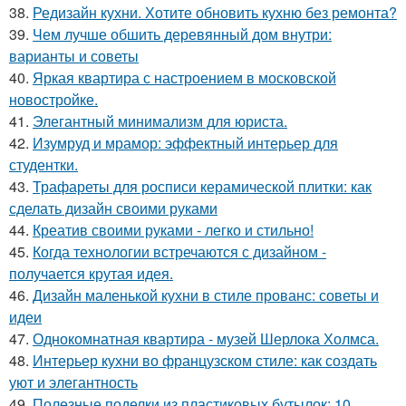
38.
Редизайн кухни. Хотите обновить кухню без ремонта?
39.
Чем лучше обшить деревянный дом внутри:
варианты и советы
40.
Яркая квартира с настроением в московской
новостройке.
41.
Элегантный минимализм для юриста.
42.
Изумруд и мрамор: эффектный интерьер для
студентки.
43.
Трафареты для росписи керамической плитки: как
сделать дизайн своими руками
44.
Креатив своими руками - легко и стильно!
45.
Когда технологии встречаются с дизайном -
получается крутая идея.
46.
Дизайн маленькой кухни в стиле прованс: советы и
идеи
47.
Однокомнатная квартира - музей Шерлока Холмса.
48.
Интерьер кухни во французском стиле: как создать
уют и элегантность
49.
Полезные поделки из пластиковых бутылок: 10