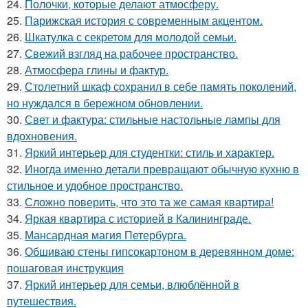
24.
Полочки, которые делают атмосферу.
25.
Парижская история с современным акцентом.
26.
Шкатулка с секретом для молодой семьи.
27.
Свежий взгляд на рабочее пространство.
28.
Атмосфера глины и фактур.
29.
Столетний шкаф сохранил в себе память поколений,
но нуждался в бережном обновлении.
30.
Свет и фактура: стильные настольные лампы для
вдохновения.
31.
Яркий интерьер для студентки: стиль и характер.
32.
Иногда именно детали превращают обычную кухню в
стильное и удобное пространство.
33.
Сложно поверить, что это та же самая квартира!
34.
Яркая квартира с историей в Калининграде.
35.
Мансардная магия Петербурга.
36.
Обшиваю стены гипсокартоном в деревянном доме:
пошаговая инструкция
37.
Яркий интерьер для семьи, влюблённой в
путешествия.