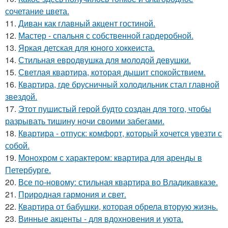
сочетание цвета.
11.
Диван как главный акцент гостиной.
12.
Мастер - спальня с собственной гардеробной.
13.
Яркая детская для юного хоккеиста.
14.
Стильная евродвушка для молодой девушки.
15.
Светлая квартира, которая дышит спокойствием.
16.
Квартира, где брусничный холодильник стал главной
звездой.
17.
Этот пушистый герой будто создан для того, чтобы
разрывать тишину ночи своими забегами.
18.
Квартира - отпуск: комфорт, который хочется увезти с
собой.
19.
Монохром с характером: квартира для аренды в
Петербурге.
20.
Все по-новому: стильная квартира во Владикавказе.
21.
Природная гармония и свет.
22.
Квартира от бабушки, которая обрела вторую жизнь.
23.
Винные акценты - для вдохновения и уюта.