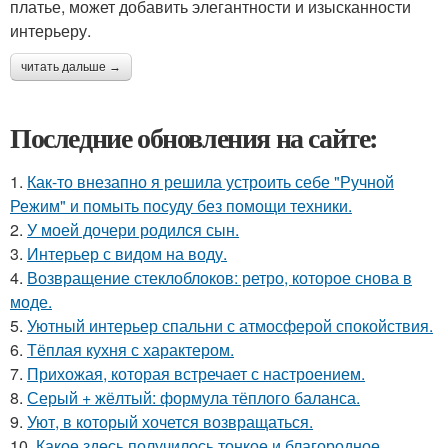
платье, может добавить элегантности и изысканности
интерьеру.
читать дальше →
Последние обновления на сайте:
1.
Как-то внезапно я решила устроить себе "Ручной
Режим" и помыть посуду без помощи техники.
2.
У моей дочери родился сын.
3.
Интерьер с видом на воду.
4.
Возвращение стеклоблоков: ретро, которое снова в
моде.
5.
Уютный интерьер спальни с атмосферой спокойствия.
6.
Тёплая кухня с характером.
7.
Прихожая, которая встречает с настроением.
8.
Серый + жёлтый: формула тёплого баланса.
9.
Уют, в который хочется возвращаться.
10.
Какое здесь получилось тонкое и благородное