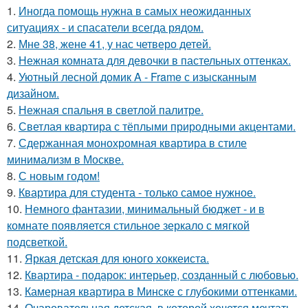
1.
Иногда помощь нужна в самых неожиданных
ситуациях - и спасатели всегда рядом.
2.
Мне 38, жене 41, у нас четверо детей.
3.
Нежная комната для девочки в пастельных оттенках.
4.
Уютный лесной домик A - Frame с изысканным
дизайном.
5.
Нежная спальня в светлой палитре.
6.
Светлая квартира с тёплыми природными акцентами.
7.
Сдержанная монохромная квартира в стиле
минимализм в Москве.
8.
С новым годом!
9.
Квартира для студента - только самое нужное.
10.
Немного фантазии, минимальный бюджет - и в
комнате появляется стильное зеркало с мягкой
подсветкой.
11.
Яркая детская для юного хоккеиста.
12.
Квартира - подарок: интерьер, созданный с любовью.
13.
Камерная квартира в Минске с глубокими оттенками.
14.
Очаровательная детская, в которой хочется мечтать.