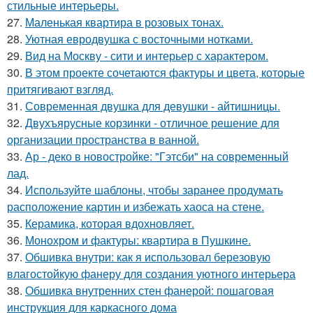
стильные интерьеры.
27.
Маленькая квартира в розовых тонах.
28.
Уютная евродвушка с восточными нотками.
29.
Вид на Москву - сити и интерьер с характером.
30.
В этом проекте сочетаются фактуры и цвета, которые
притягивают взгляд.
31.
Современная двушка для девушки - айтишницы.
32.
Двухъярусные корзинки - отличное решение для
организации пространства в ванной.
33.
Ар - деко в новостройке: "Гэтсби" на современный
лад.
34.
Используйте шаблоны, чтобы заранее продумать
расположение картин и избежать хаоса на стене.
35.
Керамика, которая вдохновляет.
36.
Монохром и фактуры: квартира в Пушкине.
37.
Обшивка внутри: как я использовал березовую
влагостойкую фанеру для создания уютного интерьера
38.
Обшивка внутренних стен фанерой: пошаговая
инструкция для каркасного дома