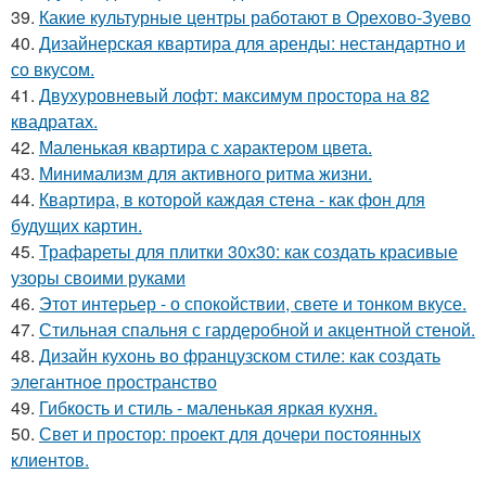
39.
Какие культурные центры работают в Орехово-Зуево
40.
Дизайнерская квартира для аренды: нестандартно и
со вкусом.
41.
Двухуровневый лофт: максимум простора на 82
квадратах.
42.
Маленькая квартира с характером цвета.
43.
Минимализм для активного ритма жизни.
44.
Квартира, в которой каждая стена - как фон для
будущих картин.
45.
Трафареты для плитки 30х30: как создать красивые
узоры своими руками
46.
Этот интерьер - о спокойствии, свете и тонком вкусе.
47.
Стильная спальня с гардеробной и акцентной стеной.
48.
Дизайн кухонь во французском стиле: как создать
элегантное пространство
49.
Гибкость и стиль - маленькая яркая кухня.
50.
Свет и простор: проект для дочери постоянных
клиентов.