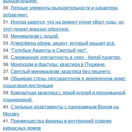
выразительнее.
30.
Лепные элементы выразительности и характера
добавляют.
31.
Иногда кажется, что на ремонт кухни уйдут годы, но
этот проект доказал обратное.
32.
Минимализм с душой.
33.
Атмосфера обоев: акцент, который решает всё.
34.
"Голубые Акценты и Светлый уют".
35.
Сдержанная элегантность в серо - белой палитре.
36.
Монохром и фактуры: квартира в Пушкине.
37.
Светлый минимализм: квартира без лишнего.
38.
Обшиваю стены гипсокартоном в деревянном доме:
пошаговая инструкция
39.
Компактная квартира с яркой кухней и продуманной
планировкой.
40.
Стильные апартаменты с панорамным Видом на
Москву.
41.
Преимущества фанеры в внутренней отделке
каркасных домов