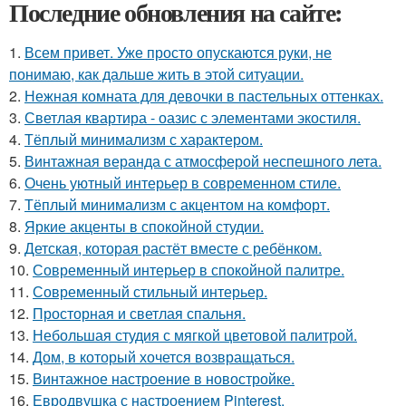
Последние обновления на сайте:
1.
Всем привет. Уже просто опускаются руки, не
понимаю, как дальше жить в этой ситуации.
2.
Нежная комната для девочки в пастельных оттенках.
3.
Светлая квартира - оазис с элементами экостиля.
4.
Тёплый минимализм с характером.
5.
Винтажная веранда с атмосферой неспешного лета.
6.
Очень уютный интерьер в современном стиле.
7.
Тёплый минимализм с акцентом на комфорт.
8.
Яркие акценты в спокойной студии.
9.
Детская, которая растёт вместе с ребёнком.
10.
Современный интерьер в спокойной палитре.
11.
Современный стильный интерьер.
12.
Просторная и светлая спальня.
13.
Небольшая студия с мягкой цветовой палитрой.
14.
Дом, в который хочется возвращаться.
15.
Винтажное настроение в новостройке.
16.
Евродвушка с настроением Pinterest.