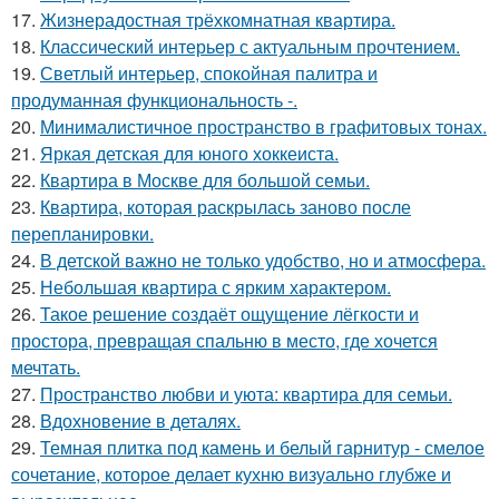
17.
Жизнерадостная трёхкомнатная квартира.
18.
Классический интерьер с актуальным прочтением.
19.
Светлый интерьер, спокойная палитра и
продуманная функциональность -.
20.
Минималистичное пространство в графитовых тонах.
21.
Яркая детская для юного хоккеиста.
22.
Квартира в Москве для большой семьи.
23.
Квартира, которая раскрылась заново после
перепланировки.
24.
В детской важно не только удобство, но и атмосфера.
25.
Небольшая квартира с ярким характером.
26.
Такое решение создаёт ощущение лёгкости и
простора, превращая спальню в место, где хочется
мечтать.
27.
Пространство любви и уюта: квартира для семьи.
28.
Вдохновение в деталях.
29.
Темная плитка под камень и белый гарнитур - смелое
сочетание, которое делает кухню визуально глубже и