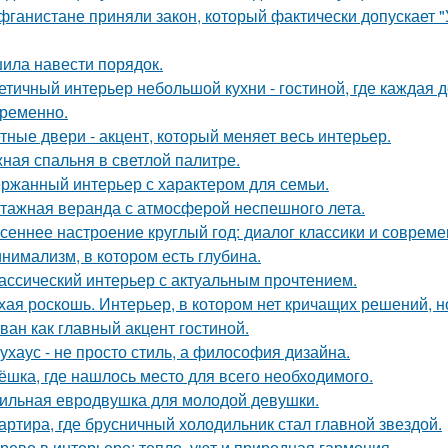
фганистане приняли закон, который фактически допускает 
ила навести порядок.
етичный интерьер небольшой кухни - гостиной, где каждая 
ременно.
тные двери - акцент, который меняет весь интерьер.
ная спальня в светлой палитре.
ржанный интерьер с характером для семьи.
тажная веранда с атмосферой неспешного лета.
сеннее настроение круглый год: диалог классики и совреме
нимализм, в котором есть глубина.
ассический интерьер с актуальным прочтением.
хая роскошь. Интерьер, в котором нет кричащих решений, н
ван как главный акцент гостиной.
ухаус - не просто стиль, а философия дизайна.
ёшка, где нашлось место для всего необходимого.
ильная евродвушка для молодой девушки.
артира, где брусничный холодильник стал главной звездой.
рево в интерьере: тепло, уют и природная гармония.