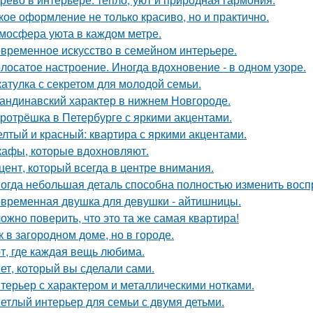
кое оформление не только красиво, но и практично.
мосфера уюта в каждом метре.
временное искусство в семейном интерьере.
лосатое настроение. Иногда вдохновение - в одном узоре.
атулка с секретом для молодой семьи.
андинавский характер в нижнем Новгороде.
ротрёшка в Петербурге с яркими акцентами.
лтый и красный: квартира с яркими акцентами.
афы, которые вдохновляют.
цент, который всегда в центре внимания.
огда небольшая деталь способна полностью изменить восп
временная двушка для девушки - айтишницы.
ожно поверить, что это та же самая квартира!
к в загородном доме, но в городе.
т, где каждая вещь любима.
ет, который вы сделали сами.
терьер с характером и металлическими нотками.
етлый интерьер для семьи с двумя детьми.