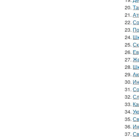
20.
Та
21.
Ат
22.
Со
23.
По
24.
Шк
25.
Ск
26.
Ев
27.
Же
28.
Шк
29.
Ак
30.
Ин
31.
Со
32.
Сл
33.
Ка
34.
Ую
35.
Св
36.
Ин
37.
Св