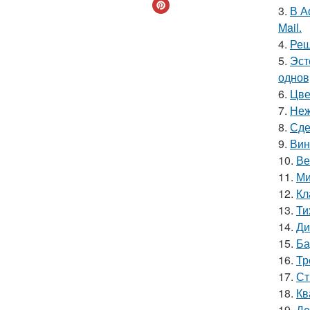
3.
В А
Mail.
4.
Реш
5.
Эст
однов
6.
Цве
7.
Неж
8.
Сде
9.
Вин
10.
Ве
11.
Ми
12.
Кл
13.
Ти
14.
Ди
15.
Ба
16.
Тр
17.
Ст
18.
Кв
19.
Де