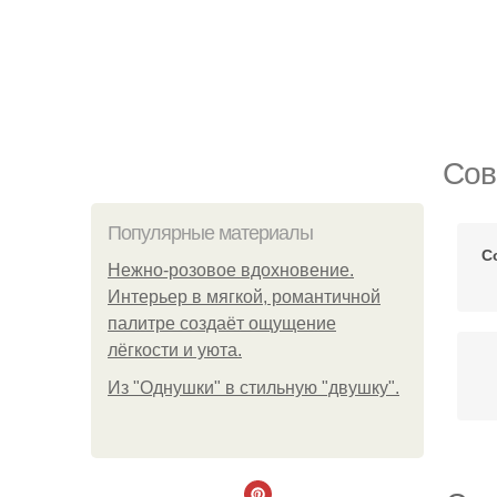
Сов
Популярные материалы
С
Нежно-розовое вдохновение.
Интерьер в мягкой, романтичной
палитре создаёт ощущение
лёгкости и уюта.
Из "Однушки" в стильную "двушку".