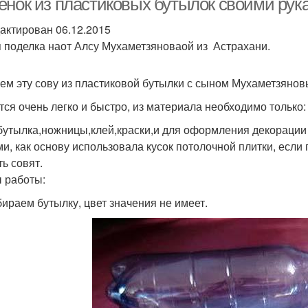
енок из пластиковых бутылок своими рук
актирован 06.12.2015
 поделка наот Алсу Мухаметзяноваой из Астрахани.
ем эту сову из пластиковой бутылки с сыном Мухаметзянов
тся очень легко и быстро, из материала необходимо только:
бутылка,ножницы,клей,краски,и для оформления декорации
ми, как основу использовала кусок потолочной плитки, есл
ть совят.
 работы:
бираем бутылку, цвет значения не имеет.