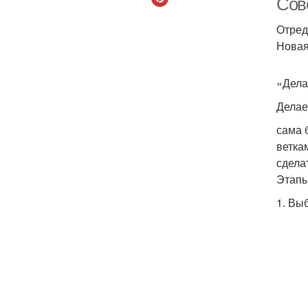
Сов
Отред
Новая
«Дела
Делае
сама 
ветка
сдела
Этапы
1. Вы