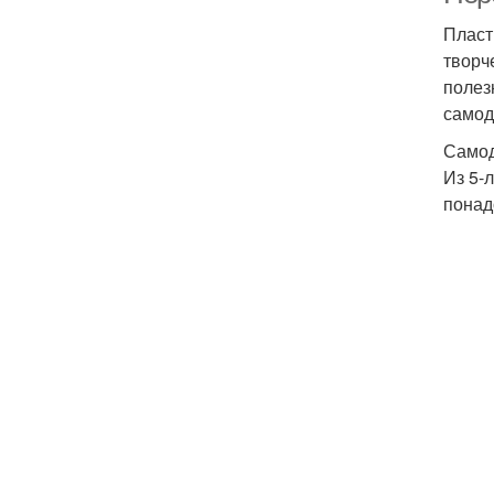
Пласт
творч
полез
самод
Самод
Из 5-
понад