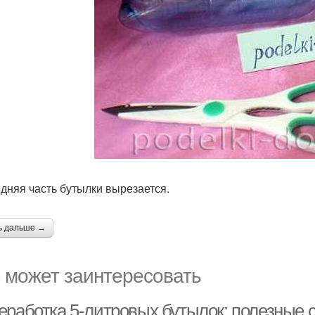
едняя часть бутылки вырезается.
ь дальше →
 может заинтересовать
еработка 5-литровых бутылок: полезные 