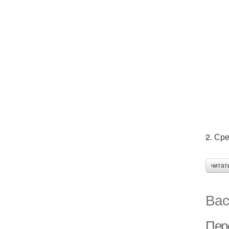
2. Ср
читат
Вас
Пер