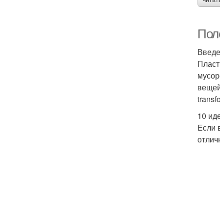
читат
Пол
Введ
Пласт
мусор
вещей
trans
10 ид
Если 
отлич