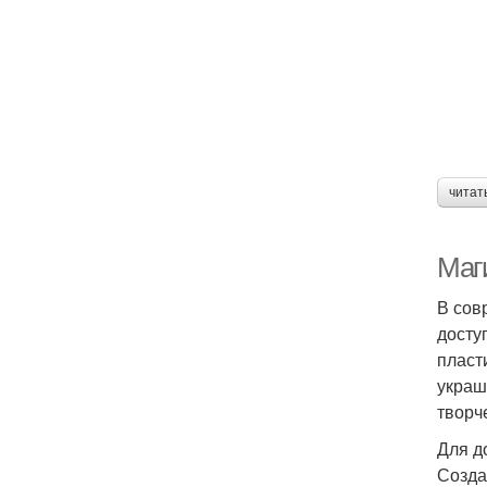
читат
Маг
В сов
досту
пласт
украш
творч
Для д
Созда