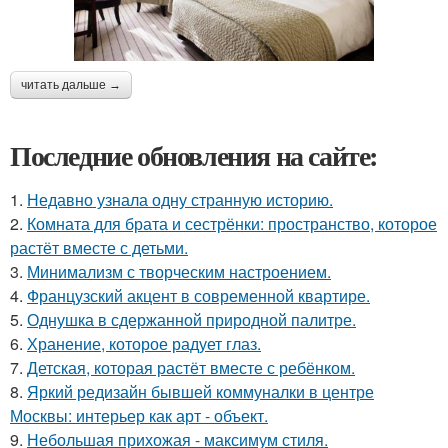
читать дальше →
Последние обновления на сайте:
1.
Недавно узнала одну странную историю.
2.
Комната для брата и сестрёнки: пространство, которое
растёт вместе с детьми.
3.
Минимализм с творческим настроением.
4.
Французский акцент в современной квартире.
5.
Однушка в сдержанной природной палитре.
6.
Хранение, которое радует глаз.
7.
Детская, которая растёт вместе с ребёнком.
8.
Яркий редизайн бывшей коммуналки в центре
Москвы: интерьер как арт - объект.
9.
Небольшая прихожая - максимум стиля.