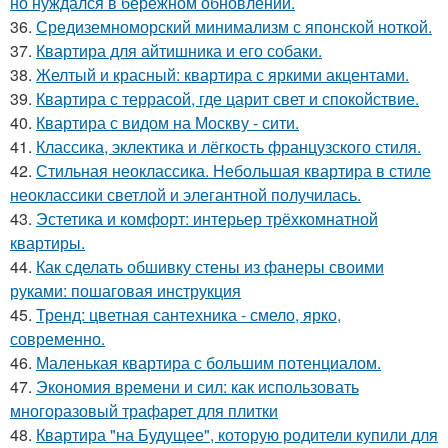
но нуждался в бережном обновлении.
36.
Средиземноморский минимализм с японской ноткой.
37.
Квартира для айтишника и его собаки.
38.
Желтый и красный: квартира с яркими акцентами.
39.
Квартира с террасой, где царит свет и спокойствие.
40.
Квартира с видом на Москву - сити.
41.
Классика, эклектика и лёгкость французского стиля.
42.
Стильная неоклассика. Небольшая квартира в стиле
неоклассики светлой и элегантной получилась.
43.
Эстетика и комфорт: интерьер трёхкомнатной
квартиры.
44.
Как сделать обшивку стены из фанеры своими
руками: пошаговая инструкция
45.
Тренд: цветная сантехника - смело, ярко,
современно.
46.
Маленькая квартира с большим потенциалом.
47.
Экономия времени и сил: как использовать
многоразовый трафарет для плитки
48.
Квартира "на Будущее", которую родители купили для