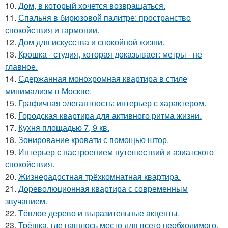
10.
Дом, в который хочется возвращаться.
11.
Спальня в бирюзовой палитре: пространство
спокойствия и гармонии.
12.
Дом для искусства и спокойной жизни.
13.
Крошка - студия, которая доказывает: метры - не
главное.
14.
Сдержанная монохромная квартира в стиле
минимализм в Москве.
15.
Графичная элегантность: интерьер с характером.
16.
Городская квартира для активного ритма жизни.
17.
Кухня площадью 7, 9 кв.
18.
Зонирование кровати с помощью штор.
19.
Интерьер с настроением путешествий и азиатского
спокойствия.
20.
Жизнерадостная трёхкомнатная квартира.
21.
Дореволюционная квартира с современным
звучанием.
22.
Тёплое дерево и выразительные акценты.
23.
Трёшка, где нашлось место для всего необходимого.