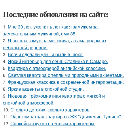
Последние обновления на сайте:
1.
Мне 30 лет, уже пять лет как я замужем за
замечательным мужчиной, ему 35.
2.
Я вышла замуж за москвича, а сама родом из
небольшой деревни.
3.
Врачи сделали узи - и были в шоке.
4.
Яркий интерьер для себя: Сталинка в Самаре.
5.
Квартира с атмосферой английской классики.
6.
Светлая квартира с тёплыми природными акцентами.
7.
Французская классика в современной интерпретации.
8.
Яркие акценты в спокойной студии.
9.
Нюдовая трёхкомнатная квартира с мягкой и
спокойной атмосферой.
10.
Столько детских, сколько характеров.
11.
Однокомнатная квартира в ЖК "Движение Тушино".
12.
Спокойная кухня с тёплым характером.