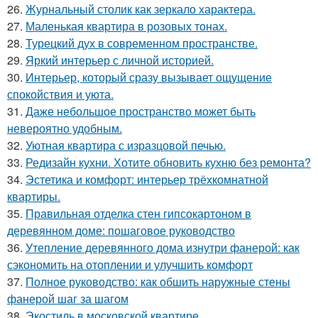
26.
Журнальный столик как зеркало характера.
27.
Маленькая квартира в розовых тонах.
28.
Турецкий дух в современном пространстве.
29.
Яркий интерьер с личной историей.
30.
Интерьер, который сразу вызывает ощущение
спокойствия и уюта.
31.
Даже небольшое пространство может быть
невероятно удобным.
32.
Уютная квартира с изразцовой печью.
33.
Редизайн кухни. Хотите обновить кухню без ремонта?
34.
Эстетика и комфорт: интерьер трёхкомнатной
квартиры.
35.
Правильная отделка стен гипсокартоном в
деревянном доме: пошаговое руководство
36.
Утепление деревянного дома изнутри фанерой: как
сэкономить на отоплении и улучшить комфорт
37.
Полное руководство: как обшить наружные стены
фанерой шаг за шагом
38.
Экостиль в московской квартире.