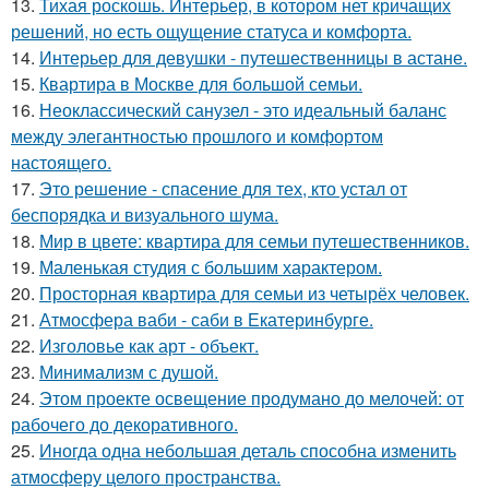
13.
Тихая роскошь. Интерьер, в котором нет кричащих
решений, но есть ощущение статуса и комфорта.
14.
Интерьер для девушки - путешественницы в астане.
15.
Квартира в Москве для большой семьи.
16.
Неоклассический санузел - это идеальный баланс
между элегантностью прошлого и комфортом
настоящего.
17.
Это решение - спасение для тех, кто устал от
беспорядка и визуального шума.
18.
Мир в цвете: квартира для семьи путешественников.
19.
Маленькая студия с большим характером.
20.
Просторная квартира для семьи из четырёх человек.
21.
Атмосфера ваби - саби в Екатеринбурге.
22.
Изголовье как арт - объект.
23.
Минимализм с душой.
24.
Этом проекте освещение продумано до мелочей: от
рабочего до декоративного.
25.
Иногда одна небольшая деталь способна изменить
атмосферу целого пространства.