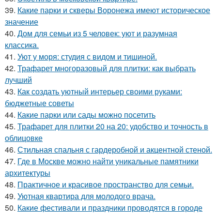
39.
Какие парки и скверы Воронежа имеют историческое
значение
40.
Дом для семьи из 5 человек: уют и разумная
классика.
41.
Уют у моря: студия с видом и тишиной.
42.
Трафарет многоразовый для плитки: как выбрать
лучший
43.
Как создать уютный интерьер своими руками:
бюджетные советы
44.
Какие парки или сады можно посетить
45.
Трафарет для плитки 20 на 20: удобство и точность в
облицовке
46.
Стильная спальня с гардеробной и акцентной стеной.
47.
Где в Москве можно найти уникальные памятники
архитектуры
48.
Практичное и красивое пространство для семьи.
49.
Уютная квартира для молодого врача.
50.
Какие фестивали и праздники проводятся в городе