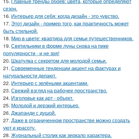
15.
Главные тренды обоев: цвета, которые определяют
сезон.
16.
Интерьер для себя: когда дизайн - это чувство.
17.
Этот дизайн - пример того, как практичность может
быть стильной.
18.
Мир в цвете: квартира для семьи путешественников.
19.
Светильники в форме луны снова на пике
популярности - и не зря!
20.
Шкатулка с секретом для молодой семьи.
21.
Современные тенденции акцент на фактурах и
натуральности делают.
22.
Интерьер с зелёными акцентами.
23.
Свежий взгляд на рабочее пространство.
24.
Изголовье как арт - объект.
25.
Молодой и дерзкий интерьер.
26.
Джапанди с душой.
27.
Даже в ограниченном пространстве можно создать
уют и красоту.
28.
Журнальный столик как зеркало характера.