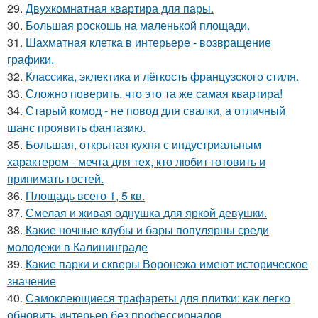
29.
Двухкомнатная квартира для пары.
30.
Большая роскошь на маленькой площади.
31.
Шахматная клетка в интерьере - возвращение
графики.
32.
Классика, эклектика и лёгкость французского стиля.
33.
Сложно поверить, что это та же самая квартира!
34.
Старый комод - не повод для свалки, а отличный
шанс проявить фантазию.
35.
Большая, открытая кухня с индустриальным
характером - мечта для тех, кто любит готовить и
принимать гостей.
36.
Площадь всего 1, 5 кв.
37.
Смелая и живая однушка для яркой девушки.
38.
Какие ночные клубы и бары популярны среди
молодежи в Калининграде
39.
Какие парки и скверы Воронежа имеют историческое
значение
40.
Самоклеющиеся трафареты для плитки: как легко
обновить интерьер без профессионалов