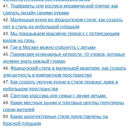
41.
Трафареты для росписи керамической плитки: как
сделать дизайн своими руками
42.
Маленькая кухня во французском стиле: как создать
уют и стиль на небольшой площади
43.
Мы показываем красивую террасу с потрясающим
видом на горы.
44.
Где в Москве можно отдохнуть с детьми
45.
Парижские кулинарные хитрости: 10 уловок, которые
должен знать каждый гурман
46.
Французский стиль в маленькой квартире: как создать
элегантность в компактном пространстве
47.
Как создать уютную кухню в стиле прованс даже в
небольшом пространстве
48.
Светлая классика для семьи с двумя детьми.
49.
Какие местные рынки и торговые центры популярны
среди жителей
50.
Какие архитектурные стили представлены на
Красной площади