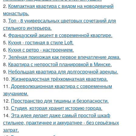
2.
Компактная квартира с видом на новодевичий
монастырь.
3.
Топ - 8 универсальных цветовых сочетаний для
стильного интерьера.
4.
Французский акцент в современной квартире.
5.
Кухня - гостиная в стиле Loft.
6.
Кухня с ретро - настроением.
7.
Зелёная прихожая как первое впечатление дома.
8.
Квартира с непростой планировкой в Минске.
9.
Небольшая квартира для долгосрочной аренды.
10.
Жизнерадостная трёхкомнатная квартира.
11.
Дореволюционная квартира с современным
звучанием.
12.
Пространство для тишины и безопасности.
13.
Студия, которая хранит историю города.
14.
Эта идея делает даже самый простой шкаф
стильнее, практичнее и аккуратнее - без серьёзных
затрат.