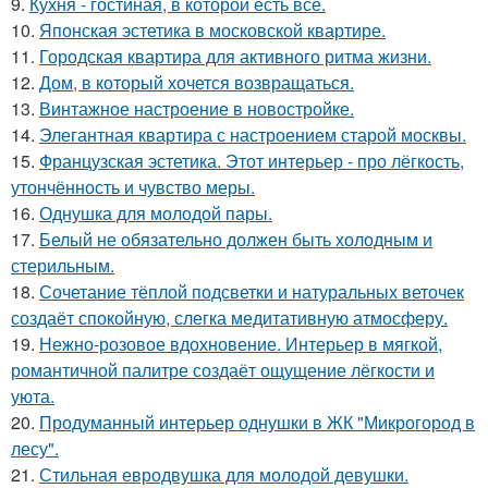
9.
Кухня - гостиная, в которой есть всё.
10.
Японская эстетика в московской квартире.
11.
Городская квартира для активного ритма жизни.
12.
Дом, в который хочется возвращаться.
13.
Винтажное настроение в новостройке.
14.
Элегантная квартира с настроением старой москвы.
15.
Французская эстетика. Этот интерьер - про лёгкость,
утончённость и чувство меры.
16.
Однушка для молодой пары.
17.
Белый не обязательно должен быть холодным и
стерильным.
18.
Сочетание тёплой подсветки и натуральных веточек
создаёт спокойную, слегка медитативную атмосферу.
19.
Нежно-розовое вдохновение. Интерьер в мягкой,
романтичной палитре создаёт ощущение лёгкости и
уюта.
20.
Продуманный интерьер однушки в ЖК "Микрогород в
лесу".
21.
Стильная евродвушка для молодой девушки.