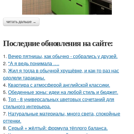
читать дальше →
Последние обновления на сайте:
1.
Вечер пятницы, как обычно - собрались у друзей.
2.
"А я ведь понимала ….
3.
Жил я тогда в обычной хрущёвке, и как-то раз нас
одолели тараканы.
4.
Квартира с атмосферой английской классики.
5.
Обеденные зоны: идеи на любой стиль и бюджет.
6.
Топ - 8 универсальных цветовых сочетаний для
стильного интерьера.
7.
Натуральные материалы, много света, спокойные
оттенки.
8.
Серый + жёлтый: формула тёплого баланса.