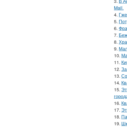
3.
В А
Mail.
4.
Гже
5.
Пот
6.
Фра
7.
Беж
8.
Хра
9.
Мал
10.
Ма
11.
Ки
12.
За
13.
Со
14.
Кв
15.
Эт
город
16.
Кв
17.
Эт
18.
Па
19.
Шк