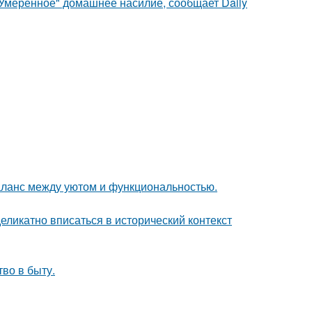
"Умеренное" домашнее насилие, сообщает Daily
аланс между уютом и функциональностью.
еликатно вписаться в исторический контекст
тво в быту.