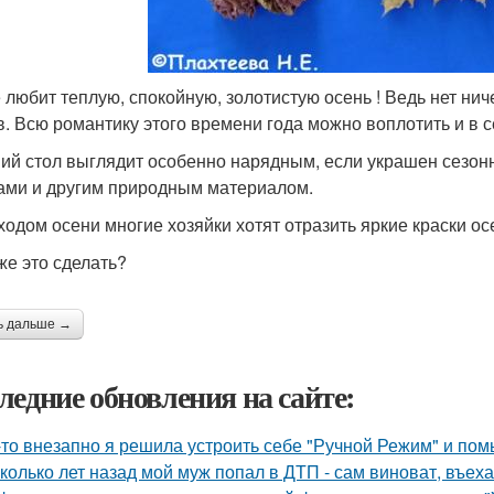
е любит теплую, спокойную, золотистую осень ! Ведь нет н
в. Всю романтику этого времени года можно воплотить и в с
ий стол выглядит особенно нарядным, если украшен сезон
ми и другим природным материалом.
ходом осени многие хозяйки хотят отразить яркие краски ос
же это сделать?
ь дальше →
ледние обновления на сайте:
-то внезапно я решила устроить себе "Ручной Режим" и пом
колько лет назад мой муж попал в ДТП - сам виноват, въех