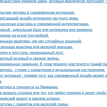
фганистане приняли закон, который фактически допускает 
льские мотивы в современном интерьере.
рясающий дизайн интерьера частного дома.
нцузская классика в современной интерпретации.
евый - идеальная база для интерьера вне времени.
нение на кухне под мойкой.
енькая квартира, где нет случайных решений.
ленькая квартира для молодой девушки.
рпич и хрусталь: неожиданный дуэт.
катный розовый и свежая зелень.
временная гармония. В этом проекте чувствуется тонкий б
артира - студия с характером и музыкальным настроением.
от интерьер - пример того, как современный дизайн может д
а.
артира в таунхаусе на Якиманке.
а кровать создана для тех, кто любит порядок и ценит удобс
рижский акцент в каждом штрихе.
атулка с секретом для молодой семьи.