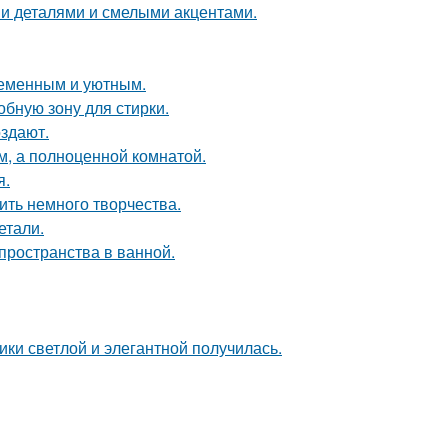
ми деталями и смелыми акцентами.
ременным и уютным.
бную зону для стирки.
оздают.
м, а полноценной комнатой.
я.
ить немного творчества.
етали.
пространства в ванной.
ки светлой и элегантной получилась.