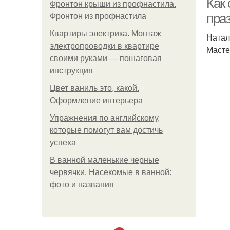
Как
Фронтон крыши из профнастила.
пра
Фронтон из профнастила
Квартиры электрика. Монтаж
Натал
электропроводки в квартире
Масте
своими руками — пошаговая
инструкция
Цвет ваниль это, какой.
Оформление интерьера
Упражнения по английскому,
которые помогут вам достичь
успеха
В ванной маленькие черные
червячки. Насекомые в ванной:
фото и названия