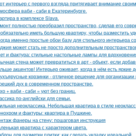
от интерьер с первого взгляда притягивает внимание свои
мосфера ваби - саби в Екатеринбурге.
артира в комплексе Slava.
монт полностью преобразил пространство, сделав его сов
обязательно иметь большую квартиру, чтобы разместить удо
огда именно простые обои базу для стильного интерьера с
джия может стать не просто дополнительным пространство
ет и фактура: стильные настольные лампы для вдохновени
ычная стена может превратиться в арт - объект, если добав
льше акцентов! Интерьер оживает, когда в нём есть яркие д
ухъярусные корзинки - отличное решение для организации 
рецкий дух в современном пространстве.
хо + ваби - саби = уют без границ.
ассика по-английски для семьи.
ильная неоклассика. Небольшая квартира в стиле неокласси
нохром и фактуры: квартира в Пушкине.
нтаж фанеры на стену: пошаговая инструкция
ленькая квартира с характером цвета.
блон для разметки плитки: как сделать укладку идеальной