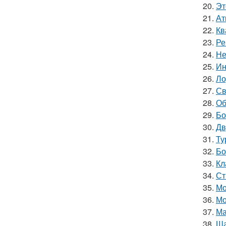
20.
Эт
21.
Ат
22.
Кв
23.
Ре
24.
Не
25.
Ин
26.
Ло
27.
Св
28.
Об
29.
Бо
30.
Дв
31.
Ту
32.
Бо
33.
Кл
34.
Ст
35.
Мо
36.
Мо
37.
Ма
38.
Ша