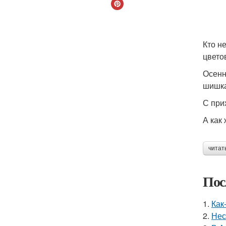
Кто н
цвето
Осенн
шишка
С при
А как 
читат
Пос
1.
Как
2.
Нес