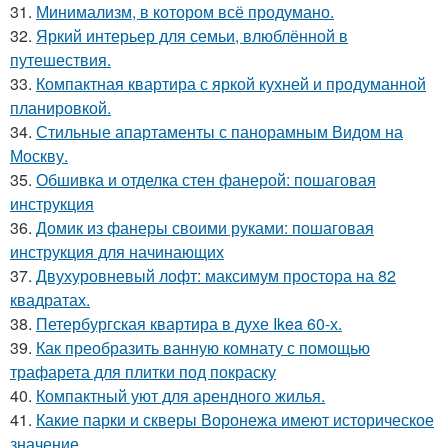
31.
Минимализм, в котором всё продумано.
32.
Яркий интерьер для семьи, влюблённой в
путешествия.
33.
Компактная квартира с яркой кухней и продуманной
планировкой.
34.
Стильные апартаменты с панорамным Видом на
Москву.
35.
Обшивка и отделка стен фанерой: пошаговая
инструкция
36.
Домик из фанеры своими руками: пошаговая
инструкция для начинающих
37.
Двухуровневый лофт: максимум простора на 82
квадратах.
38.
Петербургская квартира в духе Ikea 60-х.
39.
Как преобразить ванную комнату с помощью
трафарета для плитки под покраску
40.
Компактный уют для арендного жилья.
41.
Какие парки и скверы Воронежа имеют историческое
значение