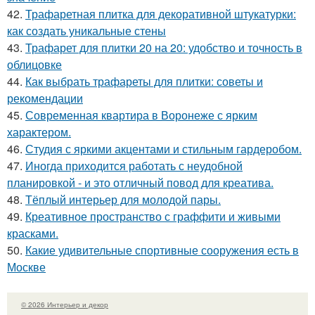
42.
Трафаретная плитка для декоративной штукатурки:
как создать уникальные стены
43.
Трафарет для плитки 20 на 20: удобство и точность в
облицовке
44.
Как выбрать трафареты для плитки: советы и
рекомендации
45.
Современная квартира в Воронеже с ярким
характером.
46.
Студия с яркими акцентами и стильным гардеробом.
47.
Иногда приходится работать с неудобной
планировкой - и это отличный повод для креатива.
48.
Тёплый интерьер для молодой пары.
49.
Креативное пространство с граффити и живыми
красками.
50.
Какие удивительные спортивные сооружения есть в
Москве
© 2026 Интерьер и декор