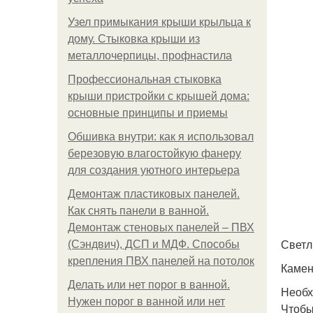
Узел примыкания крыши крыльца к
дому. Стыковка крыши из
металлочерпицы, профнастила
Профессиональная стыковка
крыши пристройки с крышей дома:
основные принципы и приемы
Обшивка внутри: как я использовал
березовую влагостойкую фанеру
для создания уютного интерьера
Демонтаж пластиковых панелей.
Как снять панели в ванной.
Демонтаж стеновых панелей – ПВХ
Светл
(Сэндвич), ДСП и МДФ. Способы
крепления ПВХ панелей на потолок
Камен
Делать или нет порог в ванной.
Необх
Нужен порог в ванной или нет
Чтобы