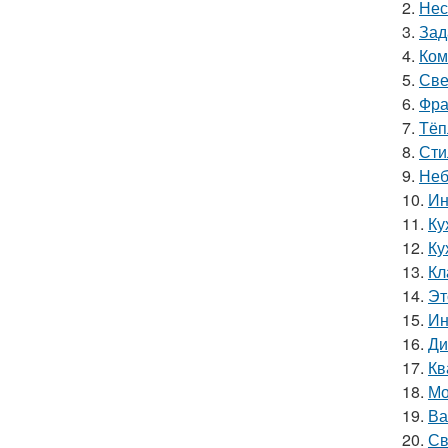
2.
Нес
3.
Зад
4.
Ком
5.
Све
6.
Фра
7.
Тёп
8.
Сти
9.
Неб
10.
Ин
11.
Ку
12.
Ку
13.
Кл
14.
Эт
15.
Ин
16.
Ди
17.
Кв
18.
Мо
19.
Ва
20.
Св