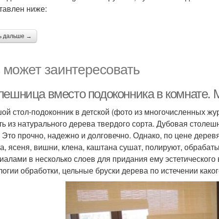
тавлен ниже:
ь дальше →
 может заинтересовать
лешница вместо подоконника в комнате.
ой стол-подоконник в детской (фото из многочисленных жу
ть из натурального дерева твердого сорта. Дубовая столеш
. Это прочно, надежно и долговечно. Однако, по цене дерев
ба, ясеня, вишни, клена, каштана сушат, полируют, обраба
иалами в несколько слоев для придания ему эстетического
логии обработки, цельные бруски дерева по истечении како