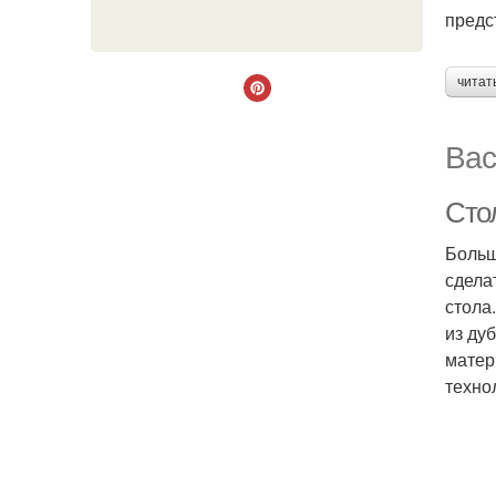
предс
читат
Вас
Сто
Больш
сдела
стола
из ду
матер
техно