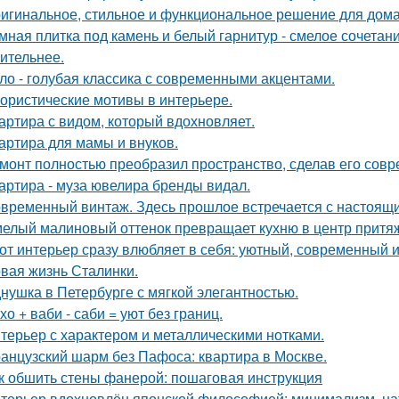
игинальное, стильное и функциональное решение для дома
мная плитка под камень и белый гарнитур - смелое сочетани
ительнее.
ло - голубая классика с современными акцентами.
ористические мотивы в интерьере.
артира с видом, который вдохновляет.
артира для мамы и внуков.
монт полностью преобразил пространство, сделав его сов
артира - муза ювелира бренды видал.
временный винтаж. Здесь прошлое встречается с настоящи
елый малиновый оттенок превращает кухню в центр притя
от интерьер сразу влюбляет в себя: уютный, современный и
вая жизнь Сталинки.
нушка в Петербурге с мягкой элегантностью.
хо + ваби - саби = уют без границ.
терьер с характером и металлическими нотками.
анцузский шарм без Пафоса: квартира в Москве.
к обшить стены фанерой: пошаговая инструкция
терьер вдохновлён японской философией: минимализм, на