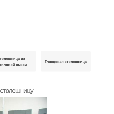
толешница из
Глянцевая столешница
риловой смеси
ь столешницу