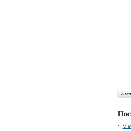
читат
Пос
1.
Мне