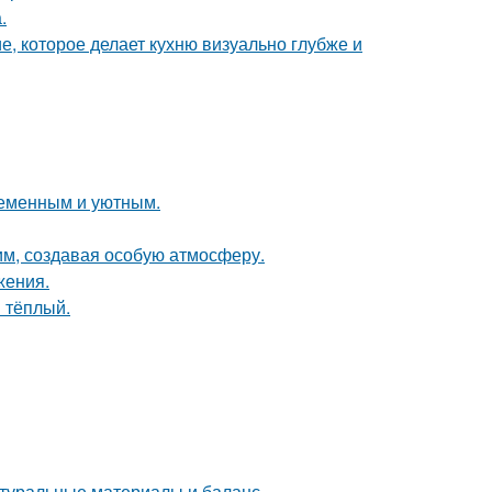
.
е, которое делает кухню визуально глубже и
ременным и уютным.
м, создавая особую атмосферу.
жения.
 тёплый.
туральные материалы и баланс.