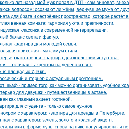
колько лет назад мой муж попал в ДТП - сам виноват, въех
аюсь вопросом: осознают ли жёны, вернувшие мужа от друго
ната для брата и сестрёнки: пространство, которое растёт в
тлая ванная комната: гармония уюта и практичности.
нцузская классика в современной интерпретации.
лый баланс света и фактур.
льная квартира для молодой семьи.
ольшая прихожая - максимум стиля.
терьер как галерея: квартира для коллекции искусства.
хня - гостиная с акцентом на дерево и свет.
хня площадью 7, 9 кв.
ассический интерьер с актуальным прочтением.
от шкаф - пример того, как можно организовать удобное хр
терьер для девушки - путешественницы в астане.
ван как главный акцент гостиной.
артира для студента - только самое нужное.
нохром с характером: квартира для аренды в Петербурге.
нная с характером: зелень, золото и красный акцент.
етильники в форме луны снова на пике популярности - и не 