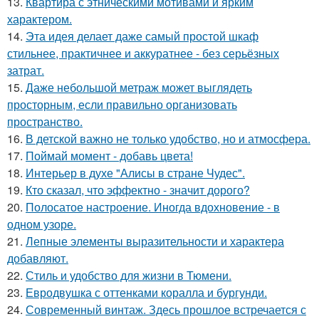
13.
Квартира с этническими мотивами и ярким
характером.
14.
Эта идея делает даже самый простой шкаф
стильнее, практичнее и аккуратнее - без серьёзных
затрат.
15.
Даже небольшой метраж может выглядеть
просторным, если правильно организовать
пространство.
16.
В детской важно не только удобство, но и атмосфера.
17.
Поймай момент - добавь цвета!
18.
Интерьер в духе "Алисы в стране Чудес".
19.
Кто сказал, что эффектно - значит дорого?
20.
Полосатое настроение. Иногда вдохновение - в
одном узоре.
21.
Лепные элементы выразительности и характера
добавляют.
22.
Стиль и удобство для жизни в Тюмени.
23.
Евродвушка с оттенками коралла и бургунди.
24.
Современный винтаж. Здесь прошлое встречается с