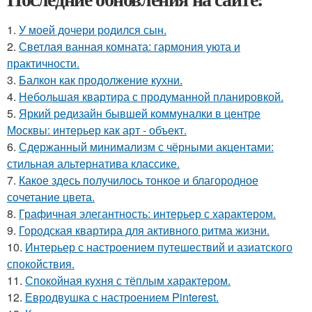
1.
У моей дочери родился сын.
2.
Светлая ванная комната: гармония уюта и
практичности.
3.
Балкон как продолжение кухни.
4.
Небольшая квартира с продуманной планировкой.
5.
Яркий редизайн бывшей коммуналки в центре
Москвы: интерьер как арт - объект.
6.
Сдержанный минимализм с чёрными акцентами:
стильная альтернатива классике.
7.
Какое здесь получилось тонкое и благородное
сочетание цвета.
8.
Графичная элегантность: интерьер с характером.
9.
Городская квартира для активного ритма жизни.
10.
Интерьер с настроением путешествий и азиатского
спокойствия.
11.
Спокойная кухня с тёплым характером.
12.
Евродвушка с настроением Pinterest.