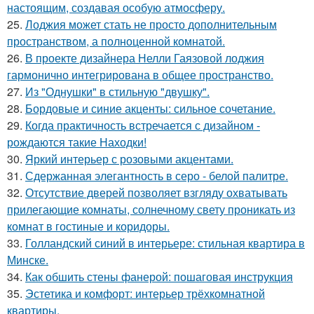
настоящим, создавая особую атмосферу.
25.
Лоджия может стать не просто дополнительным
пространством, а полноценной комнатой.
26.
В проекте дизайнера Нелли Гаязовой лоджия
гармонично интегрирована в общее пространство.
27.
Из "Однушки" в стильную "двушку".
28.
Бордовые и синие акценты: сильное сочетание.
29.
Когда практичность встречается с дизайном -
рождаются такие Находки!
30.
Яркий интерьер с розовыми акцентами.
31.
Сдержанная элегантность в серо - белой палитре.
32.
Отсутствие дверей позволяет взгляду охватывать
прилегающие комнаты, солнечному свету проникать из
комнат в гостиные и коридоры.
33.
Голландский синий в интерьере: стильная квартира в
Минске.
34.
Как обшить стены фанерой: пошаговая инструкция
35.
Эстетика и комфорт: интерьер трёхкомнатной
квартиры.