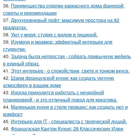
36.
Преимущества отделки каркасного дома фанерой:
советы и рекомендации
37.
Двухуровневый лофт: максимум простора на 82
квадратах.
38.
Уют у моря: студия с видом и тишиной.
39.
Изумруд и мрамор: эффектный интерьер для
студентки.
40.
Задача была непростая - собрать привычную мебель
в единый образ.
41.
Этот интерьер - о спокойствии, свете и тонком вкусе.
42.
Шарм французской кухни: как создать уютную
атмосферу в вашем доме
43.
Иногда приходится работать с неудобной
планировкой - и это отличный повод для креатива.
44.
Маленькая кухня в стиле прованс: как создать уют и
комфорт
45.
Интерьер для IT - специалиста с творческой душой.
46.
Французская Кантри Кухня: 28 Классических Идеи