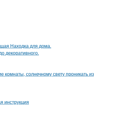
оящая Находка для дома.
до декоративного.
е комнаты, солнечному свету проникать из
я инструкция