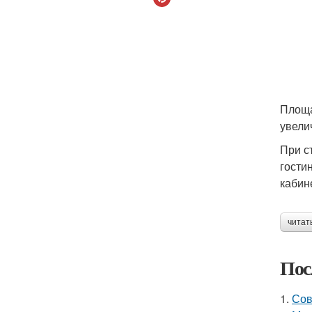
Площа
увели
При с
гости
кабин
читат
Пос
1.
Сов