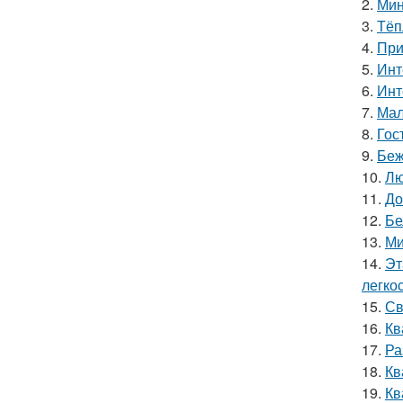
2.
Мин
3.
Тёп
4.
При
5.
Инт
6.
Инт
7.
Мал
8.
Гос
9.
Беж
10.
Лю
11.
До
12.
Бе
13.
Ми
14.
Эт
легкос
15.
Св
16.
Кв
17.
Ра
18.
Кв
19.
Кв