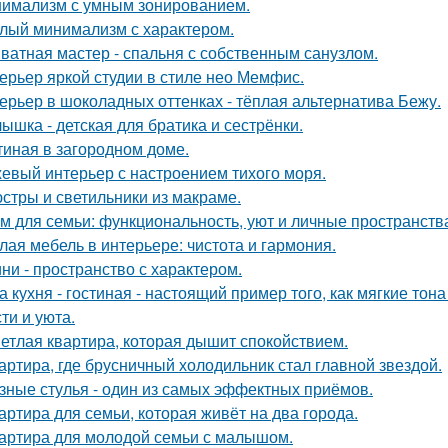
имализм с умным зонированием.
лый минимализм с характером.
ватная мастер - спальня с собственным санузлом.
ерьер яркой студии в стиле нео Мемфис.
ерьер в шоколадных оттенках - тёплая альтернатива Бежу.
ышка - детская для братика и сестрёнки.
тиная в загородном доме.
евый интерьер с настроением тихого моря.
стры и светильники из макраме.
м для семьи: функциональность, уют и личные пространств
лая мебель в интерьере: чистота и гармония.
ни - пространство с характером.
а кухня - гостиная - настоящий пример того, как мягкие т
ти и уюта.
етлая квартира, которая дышит спокойствием.
артира, где брусничный холодильник стал главной звездой.
зные стулья - один из самых эффектных приёмов.
артира для семьи, которая живёт на два города.
артира для молодой семьи с малышом.