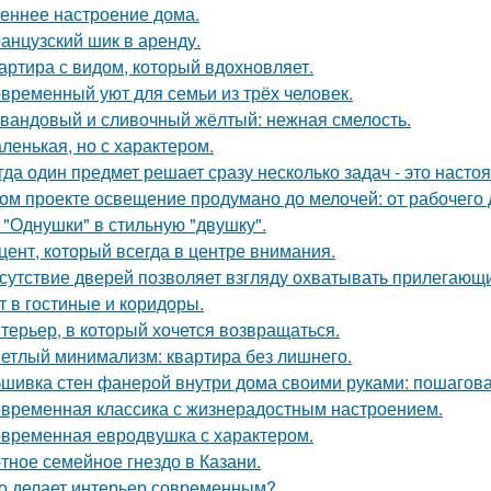
еннее настроение дома.
анцузский шик в аренду.
артира с видом, который вдохновляет.
временный уют для семьи из трёх человек.
вандовый и сливочный жёлтый: нежная смелость.
ленькая, но с характером.
гда один предмет решает сразу несколько задач - это наст
ом проекте освещение продумано до мелочей: от рабочего 
 "Однушки" в стильную "двушку".
цент, который всегда в центре внимания.
сутствие дверей позволяет взгляду охватывать прилегающи
т в гостиные и коридоры.
терьер, в который хочется возвращаться.
етлый минимализм: квартира без лишнего.
шивка стен фанерой внутри дома своими руками: пошагова
временная классика с жизнерадостным настроением.
временная евродвушка с характером.
тное семейное гнездо в Казани.
о делает интерьер современным?