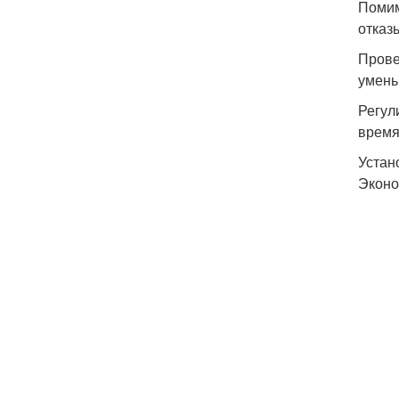
Помим
отказ
Прове
умень
Регул
время,
Устан
Эконо