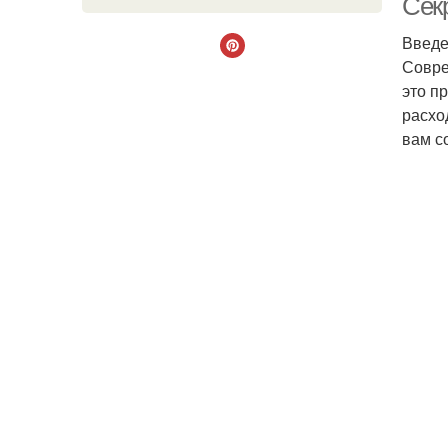
Сек
Введ
Совре
это п
расхо
вам с