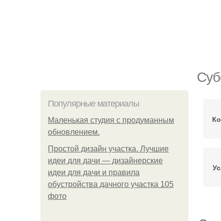
Суб
Популярные материалы
Ко
Маленькая студия с продуманным
обновлением.
Простой дизайн участка. Лучшие
идеи для дачи — дизайнерские
Ус
идеи для дачи и правила
обустройства дачного участка 105
фото