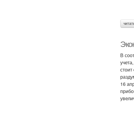
читат
Эко
В соо
учета
стоит
разду
16 ап
прибо
увели