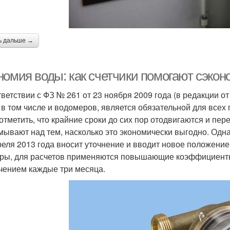
ь дальше →
номия воды: как счетчики помогают сэко
тветствии с ФЗ № 261 от 23 ноября 2009 года (в редакции о
, в том числе и водомеров, является обязательной для все
 отметить, что крайние сроки до сих пор отодвигаются и пер
мывают над тем, насколько это экономически выгодно. Одн
реля 2013 года вносит уточнение и вводит новое положение 
ры, для расчетов применяются повышающие коэффициенты 
чением каждые три месяца.