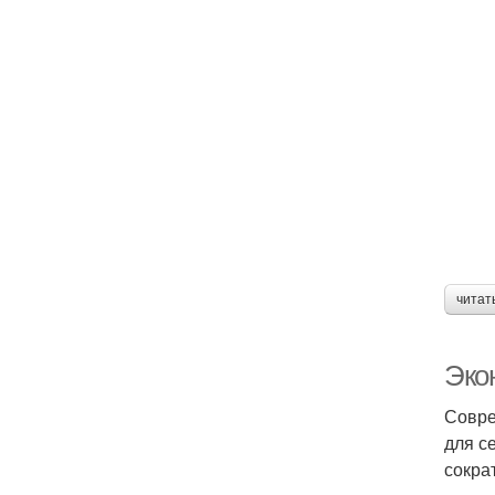
читат
Эко
Совре
для с
сокра