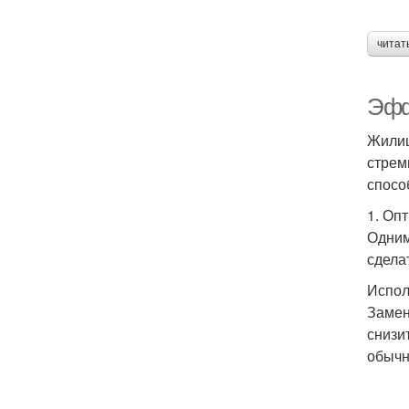
читат
Эфф
Жилищ
стрем
спосо
1. Оп
Одним
сдела
Испол
Замен
снизи
обычн