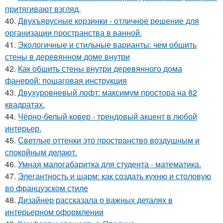
притягивают взгляд.
40.
Двухъярусные корзинки - отличное решение для
организации пространства в ванной.
41.
Экологичные и стильные варианты: чем обшить
стены в деревянном доме внутри
42.
Как обшить стены внутри деревянного дома
фанерой: пошаговая инструкция
43.
Двухуровневый лофт: максимум простора на 82
квадратах.
44.
Чёрно-белый ковер - трендовый акцент в любой
интерьер.
45.
Светлые оттенки это пространство воздушным и
спокойным делают.
46.
Умная малогабаритка для студента - математика.
47.
Элегантность и шарм: как создать кухню и столовую
во французском стиле
48.
Дизайнер рассказала о важных деталях в
интерьерном оформлении