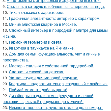
8.
Апартаменты с антресолью и эффектной высотой.
9.
Спальня, в которую влюбляешься с первого взгляда.
10.
Тихая классика с характером.
11.
Графичная элегантность: интерьер с характером.
12.
Минималистская квартира в Москве.
13.
Спокойный интерьер в природной палитре для мамы
и сына.
14.
Гармония геометрии и света.
15.
Квартира в таунхаусе на Якиманке.
16.
Дом для семьи: функциональность, уют и личные
пространства.
17.
Мастер - спальня с собственной гардеробной.
18.
Светлая и спокойная детская.
19.
Уютная студия для молодой девушки.
20.
Квартира - подарок: интерьер, созданный с любовью.
21.
Поймай момент - добавь цвета!
22.
Дизайнеры создали атмосферу уюта и легкой
роскоши - здесь всё продумано до мелочей.
23.
Немного творчества, чувство стиля и доля юмора -