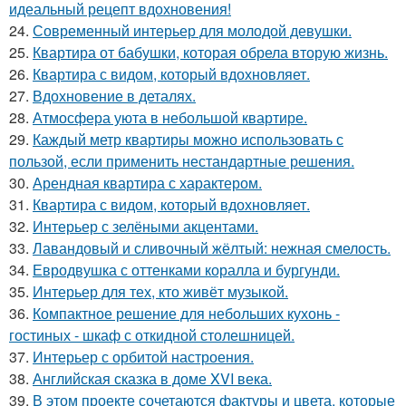
идеальный рецепт вдохновения!
24.
Современный интерьер для молодой девушки.
25.
Квартира от бабушки, которая обрела вторую жизнь.
26.
Квартира с видом, который вдохновляет.
27.
Вдохновение в деталях.
28.
Атмосфера уюта в небольшой квартире.
29.
Каждый метр квартиры можно использовать с
пользой, если применить нестандартные решения.
30.
Арендная квартира с характером.
31.
Квартира с видом, который вдохновляет.
32.
Интерьер с зелёными акцентами.
33.
Лавандовый и сливочный жёлтый: нежная смелость.
34.
Евродвушка с оттенками коралла и бургунди.
35.
Интерьер для тех, кто живёт музыкой.
36.
Компактное решение для небольших кухонь -
гостиных - шкаф с откидной столешницей.
37.
Интерьер с орбитой настроения.
38.
Английская сказка в доме XVI века.
39.
В этом проекте сочетаются фактуры и цвета, которые