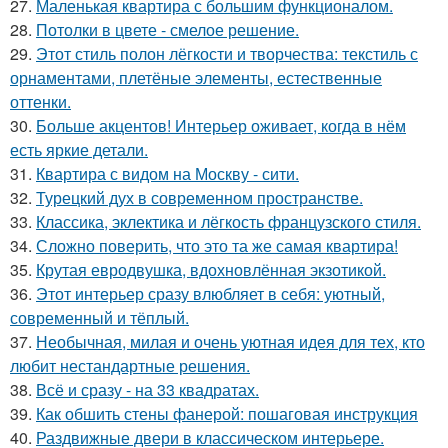
27.
Маленькая квартира с большим функционалом.
28.
Потолки в цвете - смелое решение.
29.
Этот стиль полон лёгкости и творчества: текстиль с
орнаментами, плетёные элементы, естественные
оттенки.
30.
Больше акцентов! Интерьер оживает, когда в нём
есть яркие детали.
31.
Квартира с видом на Москву - сити.
32.
Турецкий дух в современном пространстве.
33.
Классика, эклектика и лёгкость французского стиля.
34.
Сложно поверить, что это та же самая квартира!
35.
Крутая евродвушка, вдохновлённая экзотикой.
36.
Этот интерьер сразу влюбляет в себя: уютный,
современный и тёплый.
37.
Необычная, милая и очень уютная идея для тех, кто
любит нестандартные решения.
38.
Всё и сразу - на 33 квадратах.
39.
Как обшить стены фанерой: пошаговая инструкция
40.
Раздвижные двери в классическом интерьере.