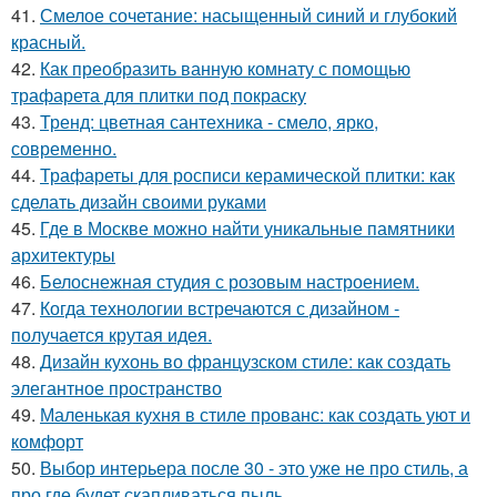
41.
Смелое сочетание: насыщенный синий и глубокий
красный.
42.
Как преобразить ванную комнату с помощью
трафарета для плитки под покраску
43.
Тренд: цветная сантехника - смело, ярко,
современно.
44.
Трафареты для росписи керамической плитки: как
сделать дизайн своими руками
45.
Где в Москве можно найти уникальные памятники
архитектуры
46.
Белоснежная студия с розовым настроением.
47.
Когда технологии встречаются с дизайном -
получается крутая идея.
48.
Дизайн кухонь во французском стиле: как создать
элегантное пространство
49.
Маленькая кухня в стиле прованс: как создать уют и
комфорт
50.
Выбор интерьера после 30 - это уже не про стиль, а
про где будет скапливаться пыль.