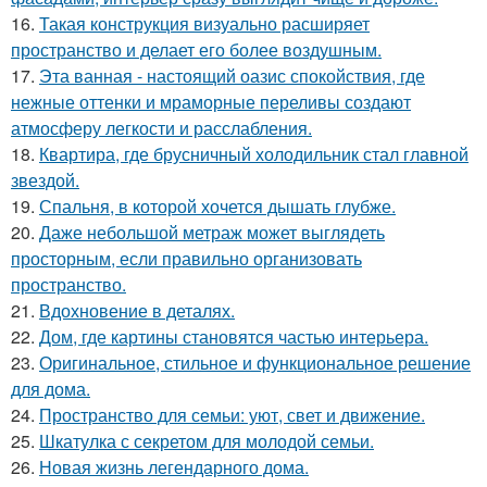
16.
Такая конструкция визуально расширяет
пространство и делает его более воздушным.
17.
Эта ванная - настоящий оазис спокойствия, где
нежные оттенки и мраморные переливы создают
атмосферу легкости и расслабления.
18.
Квартира, где брусничный холодильник стал главной
звездой.
19.
Спальня, в которой хочется дышать глубже.
20.
Даже небольшой метраж может выглядеть
просторным, если правильно организовать
пространство.
21.
Вдохновение в деталях.
22.
Дом, где картины становятся частью интерьера.
23.
Оригинальное, стильное и функциональное решение
для дома.
24.
Пространство для семьи: уют, свет и движение.
25.
Шкатулка с секретом для молодой семьи.
26.
Новая жизнь легендарного дома.