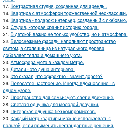
17.
Контрастная студия, созданная для аренды.
18.
Квартира с атмосферой торжественной неоклассики.
19.
Квартира - подарок: интерьер, созданный с любовью.
20.
Студия, которая хранит историю города.
21.
В детской важно не только удобство, но и атмосфера.
22.
Белоснежные фасады наполняют пространство
светом, а столешница из натурального дерева
добавляет тепла и домашнего уюта.
23.
Атмосфера уюта в каждом метре.
24.
Детали - это душа интерьера.
25.
Кто сказал, что эффектно - значит дорого?
26.
Полосатое настроение. Иногда вдохновение - в
одном узоре.
27.
Пространство для семьи: уют, свет и движение.
28.
Светлая однушка для молодой девушки.
29.
Питерская однушка без компромиссов.
30.
Каждый метр квартиры можно использовать с
пользой, если применить нестандартные решения.