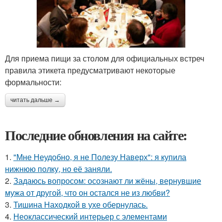
Для приема пищи за столом для официальных встреч
правила этикета предусматривают некоторые
формальности:
читать дальше →
Последние обновления на сайте:
1.
"Мне Неудобно, я не Полезу Наверх": я купила
нижнюю полку, но её заняли.
2.
Задаюсь вопросом: осознают ли жёны, вернувшие
мужа от другой, что он остался не из любви?
3.
Тишина Находкой в ухе обернулась.
4.
Неоклассический интерьер с элементами