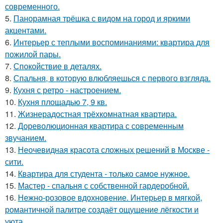
современного.
5.
Панорамная трёшка с видом на город и яркими
акцентами.
6.
Интерьер с теплыми воспоминаниями: квартира для
пожилой пары.
7.
Спокойствие в деталях.
8.
Спальня, в которую влюбляешься с первого взгляда.
9.
Кухня с ретро - настроением.
10.
Кухня площадью 7, 9 кв.
11.
Жизнерадостная трёхкомнатная квартира.
12.
Дореволюционная квартира с современным
звучанием.
13.
Неочевидная красота сложных решений в Москве -
сити.
14.
Квартира для студента - только самое нужное.
15.
Мастер - спальня с собственной гардеробной.
16.
Нежно-розовое вдохновение. Интерьер в мягкой,
романтичной палитре создаёт ощущение лёгкости и
уюта.