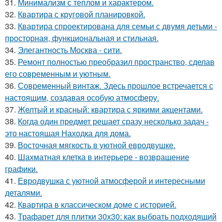
31.
Минимализм с теплом и характером.
32.
Квартира с круговой планировкой.
33.
Квартира спроектирована для семьи с двумя детьми -
просторная, функциональная и стильная.
34.
Элегантность Москва - сити.
35.
Ремонт полностью преобразил пространство, сделав
его современным и уютным.
36.
Современный винтаж. Здесь прошлое встречается с
настоящим, создавая особую атмосферу.
37.
Желтый и красный: квартира с яркими акцентами.
38.
Когда один предмет решает сразу несколько задач -
это настоящая Находка для дома.
39.
Восточная мягкость в уютной евродвушке.
40.
Шахматная клетка в интерьере - возвращение
графики.
41.
Евродвушка с уютной атмосферой и интересными
деталями.
42.
Квартира в классическом доме с историей.
43.
Трафарет для плитки 30х30: как выбрать подходящий