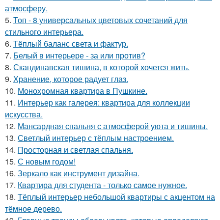
атмосферу.
5.
Топ - 8 универсальных цветовых сочетаний для
стильного интерьера.
6.
Тёплый баланс света и фактур.
7.
Белый в интерьере - за или против?
8.
Скандинавская тишина, в которой хочется жить.
9.
Хранение, которое радует глаз.
10.
Монохромная квартира в Пушкине.
11.
Интерьер как галерея: квартира для коллекции
искусства.
12.
Мансардная спальня с атмосферой уюта и тишины.
13.
Светлый интерьер с тёплым настроением.
14.
Просторная и светлая спальня.
15.
С новым годом!
16.
Зеркало как инструмент дизайна.
17.
Квартира для студента - только самое нужное.
18.
Тёплый интерьер небольшой квартиры с акцентом на
тёмное дерево.