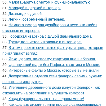
30.
Малогабаритка с уютом и функциональностью.
31.
Молодой и дерзкий интерьер.
32.
Джапанди с душой.
33.
Легкий, современный интерьер.
34.
Немного юмора для дизайнеров и всех, кто любит
стильные интерьеры.
35.
Городская квартира с душой фамильного дома.
36.
Тренд: волнистое изголовье в интерьере.
37.
В этом проекте сочетаются фактуры и цвета, которые
притягивают взгляд.
38.
Ярко, дерзко, по-своему: квартира вне шаблонов.
39.
Французский шарм без Пафоса: квартира в Москве.
40.
Интересные факты о Москве, которые вы не знали
41.
Декоративная отделка стен фанерой своими руками:
пошаговая инструкция
42.
Утепление деревянного дома изнутри фанерой: как
сэкономить на отоплении и улучшить комфорт
43.
Когда функциональность на первом месте!
44.
Как сделать дизайн плитки проще с самоклеющимся