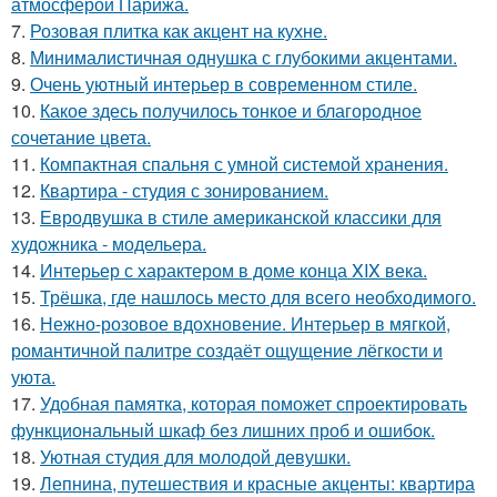
атмосферой Парижа.
7.
Розовая плитка как акцент на кухне.
8.
Минималистичная однушка с глубокими акцентами.
9.
Очень уютный интерьер в современном стиле.
10.
Какое здесь получилось тонкое и благородное
сочетание цвета.
11.
Компактная спальня с умной системой хранения.
12.
Квартира - студия с зонированием.
13.
Евродвушка в стиле американской классики для
художника - модельера.
14.
Интерьер с характером в доме конца XIX века.
15.
Трёшка, где нашлось место для всего необходимого.
16.
Нежно-розовое вдохновение. Интерьер в мягкой,
романтичной палитре создаёт ощущение лёгкости и
уюта.
17.
Удобная памятка, которая поможет спроектировать
функциональный шкаф без лишних проб и ошибок.
18.
Уютная студия для молодой девушки.
19.
Лепнина, путешествия и красные акценты: квартира