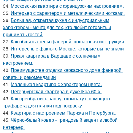
34.
Московская квартира с французским настроением.
35.
Интерьер с характером и металлическими нотками.
36.
Большая, открытая кухня с индустриальным
характером - мечта для тех, кто любит готовить и
принимать гостей.
37.
Как обшить стены фанерой: пошаговая инструкция
38.
Интересные факты о Москве, которые вы не знали
39.
Яркая квартира в Варшаве с солнечным
настроением.
40.
Преимущества отделки каркасного дома фанерой:
советы и рекомендации
41.
Маленькая квартира с характером цвета.
42.
Петербургская квартира в духе Ikea 60-х.
43.
Как преобразить ванную комнату с помощью
трафарета для плитки под покраску
44.
Квартира с настроением Парижа и Петербурга.
45.
Чёрно-белый ковер - трендовый акцент в любой
интерьер.