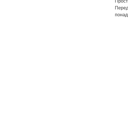
Прост
Перед
понад