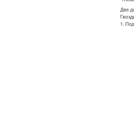
Две д
Гвозд
1. По