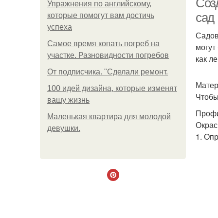
Соз
Упражнения по английскому,
сад
которые помогут вам достичь
успеха
Садов
Самое время копать погреб на
могут
участке. Разновидности погребов
как л
От подписчика. "Сделали ремонт.
Матер
100 идей дизайна, которые изменят
Чтобы
вашу жизнь
Профи
Маленькая квартира для молодой
Окрас
девушки.
1. Оп