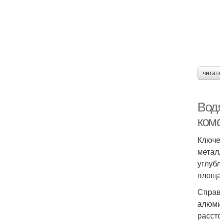
читат
Вод
ком
Ключе
метал
углуб
площа
Справ
алюми
расст