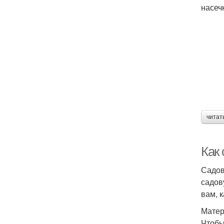
насеч
читат
Как
Садов
садов
вам, к
Матер
Чтобы