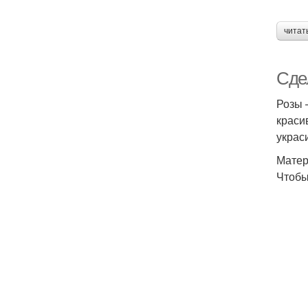
читат
Сде
Розы 
краси
украси
Матер
Чтобы