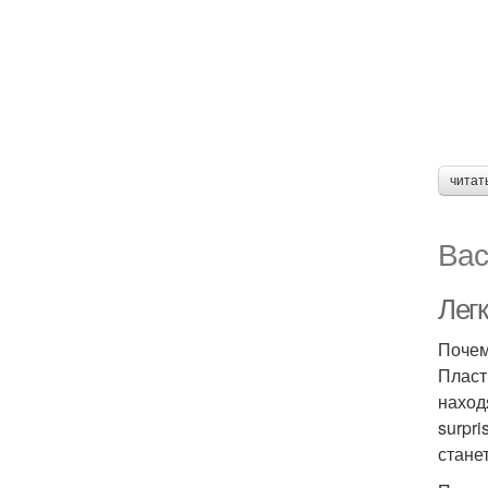
читат
Вас
Лег
Почем
Пласт
наход
surpr
стане