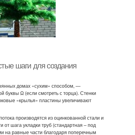
стые шаги для создания
вянных домах «сухим» способом, —
й буквы Ω (если смотреть с торца). Стенки
боковые «крылья» пластины увеличивают
отока производятся из оцинкованной стали и
 от шага укладки труб (стандартная – под
ми на равные части благодаря поперечным