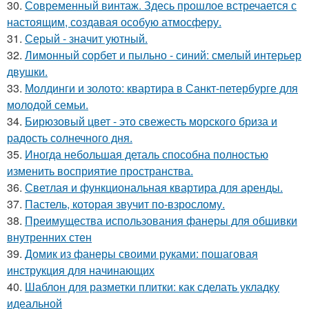
30.
Современный винтаж. Здесь прошлое встречается с
настоящим, создавая особую атмосферу.
31.
Серый - значит уютный.
32.
Лимонный сорбет и пыльно - синий: смелый интерьер
двушки.
33.
Молдинги и золото: квартира в Санкт-петербурге для
молодой семьи.
34.
Бирюзовый цвет - это свежесть морского бриза и
радость солнечного дня.
35.
Иногда небольшая деталь способна полностью
изменить восприятие пространства.
36.
Светлая и функциональная квартира для аренды.
37.
Пастель, которая звучит по-взрослому.
38.
Преимущества использования фанеры для обшивки
внутренних стен
39.
Домик из фанеры своими руками: пошаговая
инструкция для начинающих
40.
Шаблон для разметки плитки: как сделать укладку
идеальной