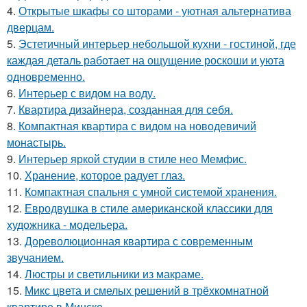
4.
Открытые шкафы со шторами - уютная альтернатива
дверцам.
5.
Эстетичный интерьер небольшой кухни - гостиной, где
каждая деталь работает на ощущение роскоши и уюта
одновременно.
6.
Интерьер с видом на воду.
7.
Квартира дизайнера, созданная для себя.
8.
Компактная квартира с видом на новодевичий
монастырь.
9.
Интерьер яркой студии в стиле нео Мемфис.
10.
Хранение, которое радует глаз.
11.
Компактная спальня с умной системой хранения.
12.
Евродвушка в стиле американской классики для
художника - модельера.
13.
Дореволюционная квартира с современным
звучанием.
14.
Люстры и светильники из макраме.
15.
Микс цвета и смелых решений в трёхкомнатной
квартире в Минске.