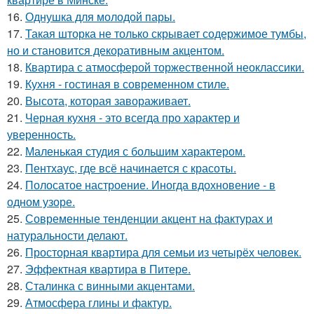
16.
Однушка для молодой пары.
17.
Такая шторка не только скрывает содержимое тумбы,
но и становится декоративным акцентом.
18.
Квартира с атмосферой торжественной неоклассики.
19.
Кухня - гостиная в современном стиле.
20.
Высота, которая завораживает.
21.
Черная кухня - это всегда про характер и
уверенность.
22.
Маленькая студия с большим характером.
23.
Пентхаус, где всё начинается с красоты.
24.
Полосатое настроение. Иногда вдохновение - в
одном узоре.
25.
Современные тенденции акцент на фактурах и
натуральности делают.
26.
Просторная квартира для семьи из четырёх человек.
27.
Эффектная квартира в Питере.
28.
Сталинка с винными акцентами.
29.
Атмосфера глины и фактур.