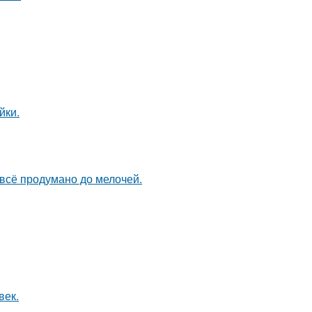
йки.
 всё продумано до мелочей.
век.