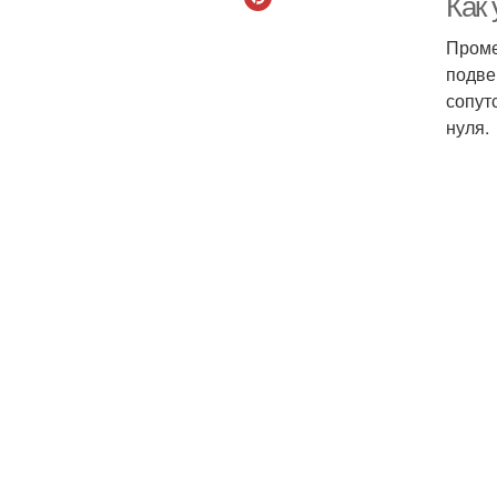
Как
Проме
подве
сопут
нуля.