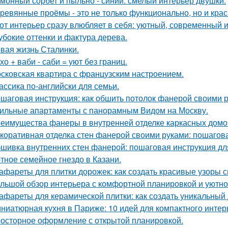
монный сорбет и пыльно - синий: смелый интерьер двушки.
ревянные проёмы - это не только функционально, но и крас
от интерьер сразу влюбляет в себя: уютный, современный и
убокие оттенки и фактура дерева.
вая жизнь Сталинки.
хо + ваби - саби = уют без границ.
сковская квартира с французским настроением.
ассика по-английски для семьи.
шаговая инструкция: как обшить потолок фанерой своими 
ильные апартаменты с панорамным Видом на Москву.
еимущества фанеры в внутренней отделке каркасных домо
коративная отделка стен фанерой своими руками: пошагов
шивка внутренних стен фанерой: пошаговая инструкция дл
тное семейное гнездо в Казани.
афареты для плитки дорожек: как создать красивые узоры 
льшой обзор интерьера с комфортной планировкой и уютн
афареты для керамической плитки: как создать уникальный
ниатюрная кухня в Париже: 10 идей для компактного интер
осторное оформление с открытой планировкой.