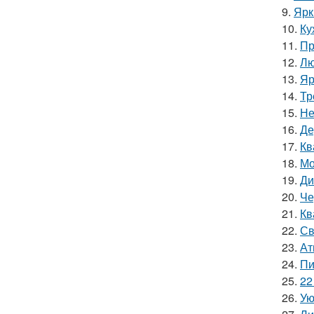
9.
Ярк
10.
Ку
11.
Пр
12.
Лю
13.
Яр
14.
Тр
15.
Не
16.
Де
17.
Кв
18.
Мо
19.
Ди
20.
Че
21.
Кв
22.
Св
23.
Ат
24.
Пи
25.
22
26.
Ую