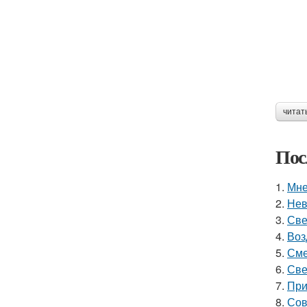
читат
Пос
1.
Мне
2.
Нев
3.
Све
4.
Воз
5.
Сме
6.
Све
7.
При
8.
Сов