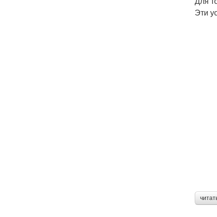
Для т
Эти у
читат