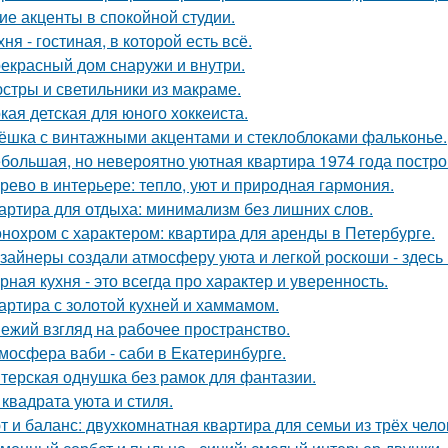
ие акценты в спокойной студии.
хня - гостиная, в которой есть всё.
екрасный дом снаружи и внутри.
стры и светильники из макраме.
кая детская для юного хоккеиста.
ёшка с винтажными акцентами и стеклоблоками фальконье.
большая, но невероятно уютная квартира 1974 года постро
рево в интерьере: тепло, уют и природная гармония.
артира для отдыха: минимализм без лишних слов.
нохром с характером: квартира для аренды в Петербурге.
зайнеры создали атмосферу уюта и легкой роскоши - здесь
рная кухня - это всегда про характер и уверенность.
артира с золотой кухней и хаммамом.
ежий взгляд на рабочее пространство.
мосфера ваби - саби в Екатеринбурге.
терская однушка без рамок для фантазии.
 квадрата уюта и стиля.
т и баланс: двухкомнатная квартира для семьи из трёх чело