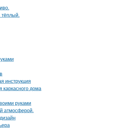
иво.
 тёплый.
руками
в
ая инструкция
я каркасного дома
своими руками
ой атмосферой.
 дизайн
ьера