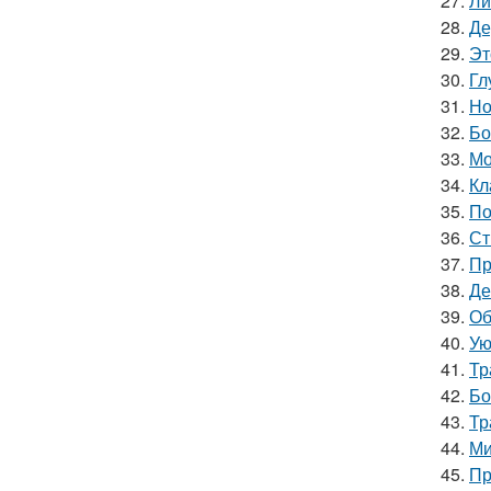
27.
Ли
28.
Де
29.
Эт
30.
Гл
31.
Но
32.
Бо
33.
Мо
34.
Кл
35.
По
36.
Ст
37.
Пр
38.
Де
39.
Об
40.
Ую
41.
Тр
42.
Бо
43.
Тр
44.
Ми
45.
Пр