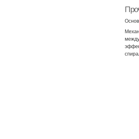
Про
Основ
Механ
между
эффек
спира