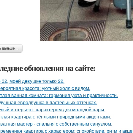
ь дальше →
ледние обновления на сайте:
 32, моей девушке только 22.
ероятная красота: уютный холл с видом.
тлая ванная комната: гармония уюта и практичности.
душная евродвушка в пастельных оттенках.
лый интерьер с характером для молодой пары.
тлая квартира с тёплыми природными акцентами.
ватная мастер - спальня с собственным санузлом.
ременная квартира с характером: спокойствие, ритм и акце