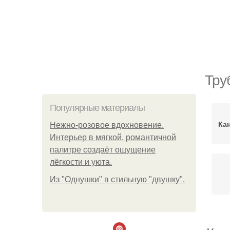
Тру
Популярные материалы
Ка
Нежно-розовое вдохновение.
Интерьер в мягкой, романтичной
палитре создаёт ощущение
лёгкости и уюта.
Из "Однушки" в стильную "двушку".