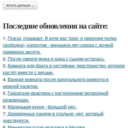
читать дальше →
Последние обновления на сайте:
1.
Поезд, плацкарт. В купе нас трое: я (верхняя полка
свободна), напротив - женщина лет сорока с дочкой
примерно десяти.
2.
После смерти мужа я одна с сыном осталась.
3.
Комната для брата и сестрёнки: пространство, которое
растёт вместе с детьми.
4.
Ванная комната после капитального ремонта в
нежной палитре.
5.
Городская квартира с настроением загородной
резиденции.
6.
Маленькая кухня - большой уют.
7.
Деревянные панели в спальне: уют, который
чувствуется.
8.
Минималистская квартира в Москве.