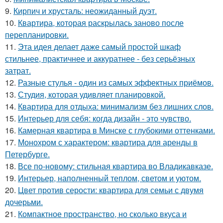
9.
Кирпич и хрусталь: неожиданный дуэт.
10.
Квартира, которая раскрылась заново после
перепланировки.
11.
Эта идея делает даже самый простой шкаф
стильнее, практичнее и аккуратнее - без серьёзных
затрат.
12.
Разные стулья - один из самых эффектных приёмов.
13.
Студия, которая удивляет планировкой.
14.
Квартира для отдыха: минимализм без лишних слов.
15.
Интерьер для себя: когда дизайн - это чувство.
16.
Камерная квартира в Минске с глубокими оттенками.
17.
Монохром с характером: квартира для аренды в
Петербурге.
18.
Все по-новому: стильная квартира во Владикавказе.
19.
Интерьер, наполненный теплом, светом и уютом.
20.
Цвет против серости: квартира для семьи с двумя
дочерьми.
21.
Компактное пространство, но сколько вкуса и