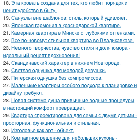
18.
Эта кровать создана для тех, кто любит порядок и
ценит удобство в быту.
19.
Санузлы вне шаблонов: стиль, который удивляет.
20.
Японская гармония в краснодарской квартире.
21.
Камерная квартира в Минске с глубокими оттенками.
22.
Все по-новому: стильная квартира во Владикавказе.
23.
Немного творчества, чувство стиля и доля юмора -
идеальный рецепт вдохновения!
24.
Скандинавский характер в нижнем Новгороде.
25.
Светлая однушка для молодой девушки.
26.
Питерская однушка без компромиссов.
27.
Маленькие квартиры особого подхода к планировке и
дизайну требуют.
28.
Новая система душа привычные водные процедуры
в настоящий комфорт превращает.
29.
Квартира спроектирована для семьи с двумя детьми -
просторная, функциональная и стильная.
30.
Изголовье как арт - объект.
31.
Компактное решение для небольших кухонь -