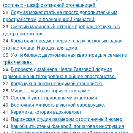
гостиных - шкаф с откидной столешницей.
32.
Лоджия может стать не просто дополнительным
пространством, а полноценной комнатой.
33.
Смелый малиновый оттенок превращает кухню в
центр притяжения.
34.
Когда один предмет решает сразу несколько задач -
это настоящая Находка для дома.
35.
Уют и баланс: двухкомнатная квартира для семьи из
трёх человек.
36.
В проекте дизайнера Нелли Гаязовой лоджия
гармонично интегрирована в общее пространство.
37.
Когда кухня почти невидимой становится.
38.
Мини - студия в историческом доме.
39.
Светлый уют с природными акцентами.
40.
Восточная мягкость в уютной евродвушке.
41.
Керамика, которая вдохновляет.
42.
Парижская студия размером с гостиничный номер.
43.
Как обшить стены фанерой: пошаговая инструкция