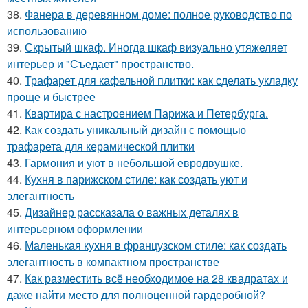
38.
Фанера в деревянном доме: полное руководство по
использованию
39.
Скрытый шкаф. Иногда шкаф визуально утяжеляет
интерьер и "Съедает" пространство.
40.
Трафарет для кафельной плитки: как сделать укладку
проще и быстрее
41.
Квартира с настроением Парижа и Петербурга.
42.
Как создать уникальный дизайн с помощью
трафарета для керамической плитки
43.
Гармония и уют в небольшой евродвушке.
44.
Кухня в парижском стиле: как создать уют и
элегантность
45.
Дизайнер рассказала о важных деталях в
интерьерном оформлении
46.
Маленькая кухня в французском стиле: как создать
элегантность в компактном пространстве
47.
Как разместить всё необходимое на 28 квадратах и
даже найти место для полноценной гардеробной?