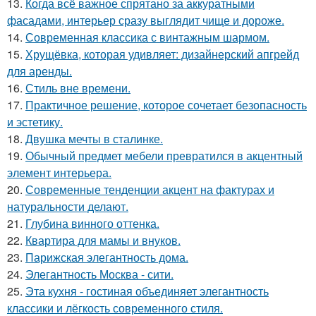
13.
Когда всё важное спрятано за аккуратными
фасадами, интерьер сразу выглядит чище и дороже.
14.
Современная классика с винтажным шармом.
15.
Хрущёвка, которая удивляет: дизайнерский апгрейд
для аренды.
16.
Стиль вне времени.
17.
Практичное решение, которое сочетает безопасность
и эстетику.
18.
Двушка мечты в сталинке.
19.
Обычный предмет мебели превратился в акцентный
элемент интерьера.
20.
Современные тенденции акцент на фактурах и
натуральности делают.
21.
Глубина винного оттенка.
22.
Квартира для мамы и внуков.
23.
Парижская элегантность дома.
24.
Элегантность Москва - сити.
25.
Эта кухня - гостиная объединяет элегантность
классики и лёгкость современного стиля.