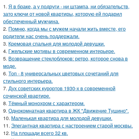
1.
Я в браке, а у подруги - ни штампа, ни обязательств,
зато ключи от новой квартиры, которую ей подарил
обеспеченный мужчина.
2.
Помню, когда мы с мужем начали жить вместе, его
родители нас очень поддержали.
3.
Кремовая спальня для молодой девушки.
4.
Гжельские мотивы в современном интерьере.
5.
Возвращение стеклоблоков: ретро, которое снова в
моде.
6.
Топ - 8 универсальных цветовых сочетаний для
стильного интерьера.
7.
Дух советских курортов 1930-х в современной
сочинской квартире.
8.
Тёмный монохром с характером.
9.
Однокомнатная квартира в ЖК "Движение Тушино".
10.
Маленькая квартира для молодой девушки.
11.
Элегантная квартира с настроением старой москвы.
12.
На площади всего 32 кв.