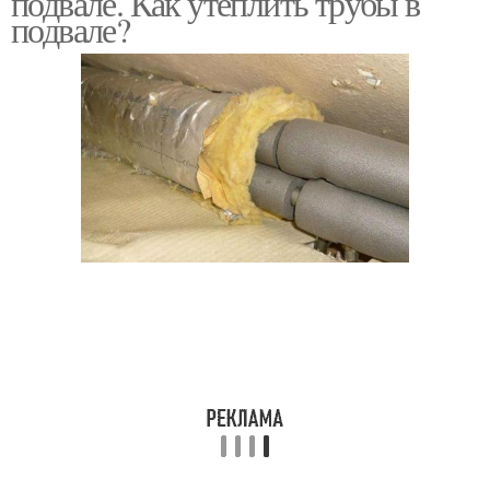
подвале. Как утеплить трубы в
подвале?