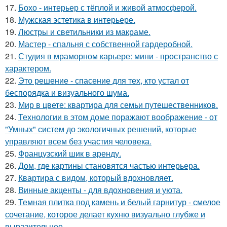
17.
Бохо - интерьер с тёплой и живой атмосферой.
18.
Мужская эстетика в интерьере.
19.
Люстры и светильники из макраме.
20.
Мастер - спальня с собственной гардеробной.
21.
Студия в мраморном карьере: мини - пространство с
характером.
22.
Это решение - спасение для тех, кто устал от
беспорядка и визуального шума.
23.
Мир в цвете: квартира для семьи путешественников.
24.
Технологии в этом доме поражают воображение - от
"Умных" систем до экологичных решений, которые
управляют всем без участия человека.
25.
Французский шик в аренду.
26.
Дом, где картины становятся частью интерьера.
27.
Квартира с видом, который вдохновляет.
28.
Винные акценты - для вдохновения и уюта.
29.
Темная плитка под камень и белый гарнитур - смелое
сочетание, которое делает кухню визуально глубже и
выразительнее.