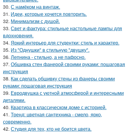
30.
С намёком на винтаж.
31.
Идеи, которые хочется повторить.
32.
Минимализм с душой.
33.
Свет и фактура: стильные настольные лампы для
вдохновения.
34.
Яркий интерьер для студентки: стиль и характер.
35.
Из "Однушки" в стильную "двушку".
36.
Лепнина - стильно, а не пафосно.
37.
Обшивка стен фанерой своими руками: пошаговая
инструкция
38.
Как сделать обшивку стены из фанеры своими
руками: пошаговая инструкция
39.
Евродвушка с уютной атмосферой и интересными
деталями.
40.
Квартира в классическом доме с историей.
41.
Тренд: цветная сантехника - смело, ярко,
современно.
42.
Студия для тех, кто не боится цвета.