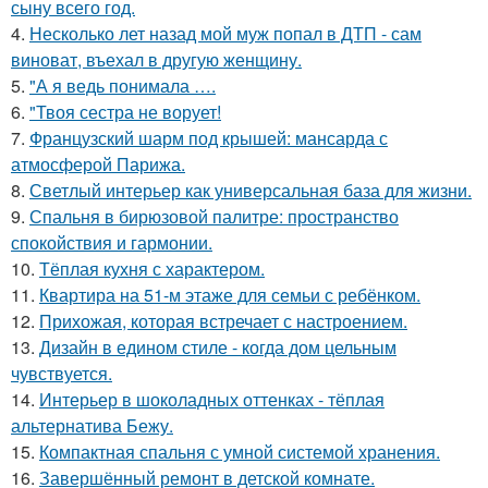
сыну всего год.
4.
Несколько лет назад мой муж попал в ДТП - сам
виноват, въехал в другую женщину.
5.
"А я ведь понимала ….
6.
"Твоя сестра не ворует!
7.
Французский шарм под крышей: мансарда с
атмосферой Парижа.
8.
Светлый интерьер как универсальная база для жизни.
9.
Спальня в бирюзовой палитре: пространство
спокойствия и гармонии.
10.
Тёплая кухня с характером.
11.
Квартира на 51-м этаже для семьи с ребёнком.
12.
Прихожая, которая встречает с настроением.
13.
Дизайн в едином стиле - когда дом цельным
чувствуется.
14.
Интерьер в шоколадных оттенках - тёплая
альтернатива Бежу.
15.
Компактная спальня с умной системой хранения.
16.
Завершённый ремонт в детской комнате.