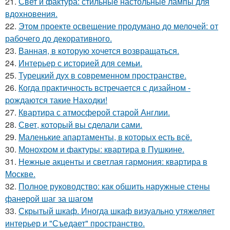
21.
Свет и фактура: стильные настольные лампы для
вдохновения.
22.
Этом проекте освещение продумано до мелочей: от
рабочего до декоративного.
23.
Ванная, в которую хочется возвращаться.
24.
Интерьер с историей для семьи.
25.
Турецкий дух в современном пространстве.
26.
Когда практичность встречается с дизайном -
рождаются такие Находки!
27.
Квартира с атмосферой старой Англии.
28.
Свет, который вы сделали сами.
29.
Маленькие апартаменты, в которых есть всё.
30.
Монохром и фактуры: квартира в Пушкине.
31.
Нежные акценты и светлая гармония: квартира в
Москве.
32.
Полное руководство: как обшить наружные стены
фанерой шаг за шагом
33.
Скрытый шкаф. Иногда шкаф визуально утяжеляет
интерьер и "Съедает" пространство.