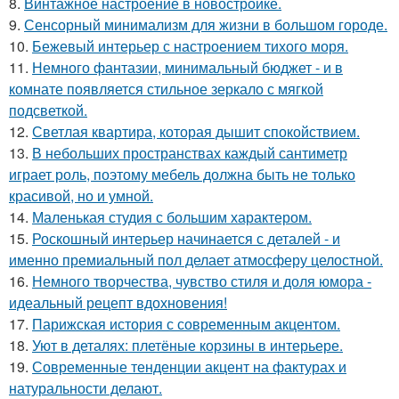
8.
Винтажное настроение в новостройке.
9.
Сенсорный минимализм для жизни в большом городе.
10.
Бежевый интерьер с настроением тихого моря.
11.
Немного фантазии, минимальный бюджет - и в
комнате появляется стильное зеркало с мягкой
подсветкой.
12.
Светлая квартира, которая дышит спокойствием.
13.
В небольших пространствах каждый сантиметр
играет роль, поэтому мебель должна быть не только
красивой, но и умной.
14.
Маленькая студия с большим характером.
15.
Роскошный интерьер начинается с деталей - и
именно премиальный пол делает атмосферу целостной.
16.
Немного творчества, чувство стиля и доля юмора -
идеальный рецепт вдохновения!
17.
Парижская история с современным акцентом.
18.
Уют в деталях: плетёные корзины в интерьере.
19.
Современные тенденции акцент на фактурах и
натуральности делают.