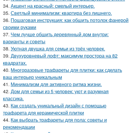
34.
Акцент на красный: смелый интерьер.
35.
Светлый минимализм: квартира без лишнего.
36.
Пошаговая инструкция: как обшить потолок фанерой
своими руками
37.
Чем лучше обшить деревянный дом внутри:
варианты и советы
38.
Уютная двушка для семьи из трёх человек.
39.
Двухуровневый лофт: максимум простора на 82
квадратах.
40.
Многоразовые трафареты для плитки: как сделать
ваш интерьер уникальным
41.
Минимализм для активного ритма жизни.
42.
Дом для семьи из 5 человек: уют и разумная
классика.
43.
Как создать уникальный дизайн с помощью
трафарета для керамической плитки
44.
Как выбрать трафареты для пола: советы и
рекомендации