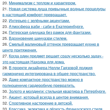
20.
Минимализм с теплом и характером.
21.
Новая система душа привычные водные процедуры
в настоящий комфорт превращает.
22.
Интерьер с зелёными акцентами.
23.
Атмосфера ваби - саби в Екатеринбурге.
24.
Питерская однушка без рамок для фантазии.
25.
Вдохновение шинуазри стилем.
26.
Смелый малиновый оттенок превращает кухню в
центр притяжения.
27.
Когда один предмет решает сразу несколько задач -
это настоящая Находка для дома.
28.
В проекте дизайнера Нелли Гаязовой лоджия
гармонично интегрирована в общее пространство.
29.
Даже компактное пространство можно в
полноценную гардеробную превратить.
30.
Золото и молдинги: стильная квартира в Петербурге.
31.
Акцент, который всегда в центре внимания.
32.
Спортивное настроение в детской.
33.
Классика, эклектика и лёгкость французского стиля.