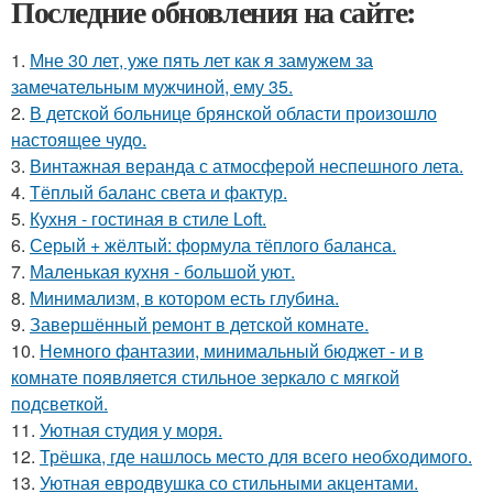
Последние обновления на сайте:
1.
Мне 30 лет, уже пять лет как я замужем за
замечательным мужчиной, ему 35.
2.
В детской больнице брянской области произошло
настоящее чудо.
3.
Винтажная веранда с атмосферой неспешного лета.
4.
Тёплый баланс света и фактур.
5.
Кухня - гостиная в стиле Loft.
6.
Серый + жёлтый: формула тёплого баланса.
7.
Маленькая кухня - большой уют.
8.
Минимализм, в котором есть глубина.
9.
Завершённый ремонт в детской комнате.
10.
Немного фантазии, минимальный бюджет - и в
комнате появляется стильное зеркало с мягкой
подсветкой.
11.
Уютная студия у моря.
12.
Трёшка, где нашлось место для всего необходимого.
13.
Уютная евродвушка со стильными акцентами.