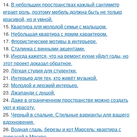
14.
В небольших пространствах каждый сантиметр
играет роль, поэтому мебель должна быть не только
красивой, но и умной.
15.
Квартира для молодой семьи с малышом.
16.
Небольшая квартира с ярким характером.
17.
Флористические мотивы в интерьере.
18.
Сталинка с винными акцентами.
19.
Иногда кажется, что на ремонт кухни уйдут годы, но
этот проект доказал обратное.
20.
Лёгкая студия для студентки.
21.
Интерьер для тех, кто живёт музыкой.
22.
Молодой и дерзкий интерьер.
23.
Джапанди с душой.
24.
Даже в ограниченном пространстве можно создать
уют и красоту.
25.
Черный в спальне. Стильные варианты для вашего
вдохновения.
26.
Водная гладь, березы и кот Марсель: квартира с
террасой в Москве.