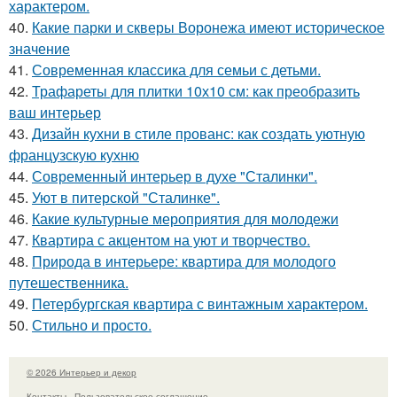
характером.
40.
Какие парки и скверы Воронежа имеют историческое
значение
41.
Современная классика для семьи с детьми.
42.
Трафареты для плитки 10х10 см: как преобразить
ваш интерьер
43.
Дизайн кухни в стиле прованс: как создать уютную
французскую кухню
44.
Современный интерьер в духе "Сталинки".
45.
Уют в питерской "Сталинке".
46.
Какие культурные мероприятия для молодежи
47.
Квартира с акцентом на уют и творчество.
48.
Природа в интерьере: квартира для молодого
путешественника.
49.
Петербургская квартира с винтажным характером.
50.
Стильно и просто.
© 2026 Интерьер и декор
Контакты
Пользовательское соглашение