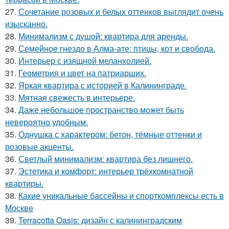
27.
Сочетание розовых и белых оттенков выглядит очень
изысканно.
28.
Минимализм с душой: квартира для аренды.
29.
Семейное гнездо в Алма-ате: птицы, кот и свобода.
30.
Интерьер с изящной меланхолией.
31.
Геометрия и цвет на патриарших.
32.
Яркая квартира с историей в Калининграде.
33.
Мятная свежесть в интерьере.
34.
Даже небольшое пространство может быть
невероятно удобным.
35.
Однушка с характером: бетон, тёмные оттенки и
розовые акценты.
36.
Светлый минимализм: квартира без лишнего.
37.
Эстетика и комфорт: интерьер трёхкомнатной
квартиры.
38.
Какие уникальные бассейны и спорткомплексы есть в
Москве
39.
Terracotta Oasis: дизайн с калининградским