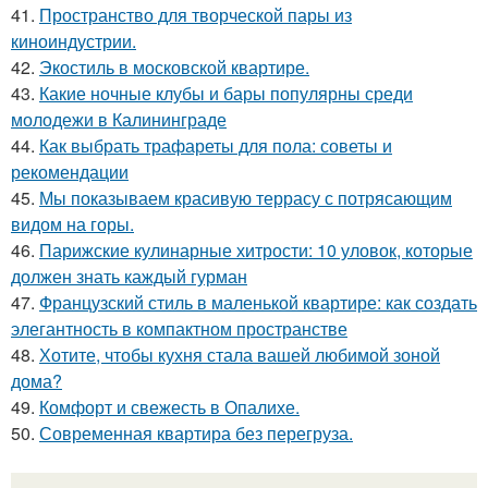
41.
Пространство для творческой пары из
киноиндустрии.
42.
Экостиль в московской квартире.
43.
Какие ночные клубы и бары популярны среди
молодежи в Калининграде
44.
Как выбрать трафареты для пола: советы и
рекомендации
45.
Мы показываем красивую террасу с потрясающим
видом на горы.
46.
Парижские кулинарные хитрости: 10 уловок, которые
должен знать каждый гурман
47.
Французский стиль в маленькой квартире: как создать
элегантность в компактном пространстве
48.
Хотите, чтобы кухня стала вашей любимой зоной
дома?
49.
Комфорт и свежесть в Опалихе.
50.
Современная квартира без перегруза.