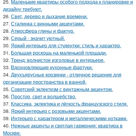
25.
Маленькие квартиры особого подхода к планировке и
дизайну требуют.
26.
Свет, дерево и дыхание времени.
27.
Сталинка с винными акцентами.
28.
Атмосфера глины и фактур.
29.
Серый - значит уютный.
30.
Яркий интерьер для студентки: стиль и характер.
31.
Большая роскошь на маленькой площади.
32.
Тренд: волнистое изголовье в интерьере.
33.
Вдохновляющие кухонные фартуки.
34.
Двухъярусные корзинки - отличное решение для
организации пространства в ванной.
35.
Советский эклектизм с винтажным акцентом.
36.
Простор, свет и волшебство.
37.
Классика, эклектика и лёгкость французского стиля.
38.
Яркий интерьер с розовыми акцентами.
39.
Интерьер с характером и металлическими нотками.
40.
Нежные акценты и светлая гармония: квартира в
Москве.