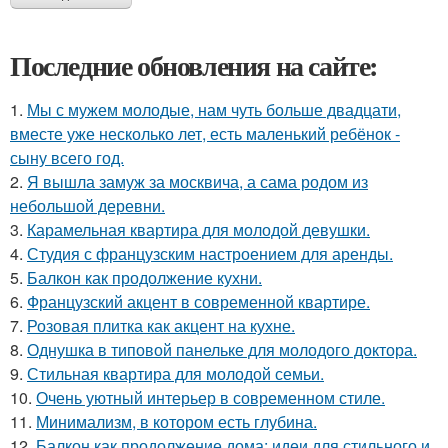
Последние обновления на сайте:
1.
Мы с мужем молодые, нам чуть больше двадцати,
вместе уже несколько лет, есть маленький ребёнок -
сыну всего год.
2.
Я вышла замуж за москвича, а сама родом из
небольшой деревни.
3.
Карамельная квартира для молодой девушки.
4.
Студия с французским настроением для аренды.
5.
Балкон как продолжение кухни.
6.
Французский акцент в современной квартире.
7.
Розовая плитка как акцент на кухне.
8.
Однушка в типовой панельке для молодого доктора.
9.
Стильная квартира для молодой семьи.
10.
Очень уютный интерьер в современном стиле.
11.
Минимализм, в котором есть глубина.
12.
Балкон как продолжение дома: идеи для стильного и