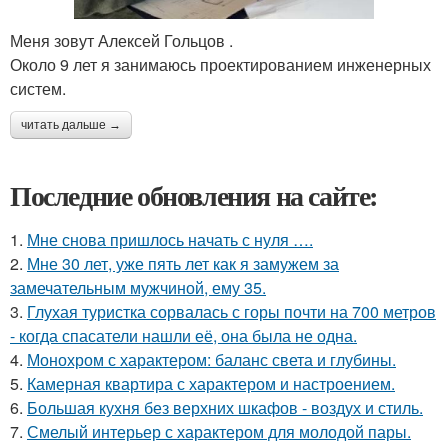
Меня зовут Алексей Гольцов .
Около 9 лет я занимаюсь проектированием инженерных
систем.
читать дальше →
Последние обновления на сайте:
1.
Мне снова пришлось начать с нуля ….
2.
Мне 30 лет, уже пять лет как я замужем за
замечательным мужчиной, ему 35.
3.
Глухая туристка сорвалась с горы почти на 700 метров
- когда спасатели нашли её, она была не одна.
4.
Монохром с характером: баланс света и глубины.
5.
Камерная квартира с характером и настроением.
6.
Большая кухня без верхних шкафов - воздух и стиль.
7.
Смелый интерьер с характером для молодой пары.