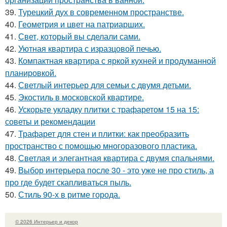
39.
Турецкий дух в современном пространстве.
40.
Геометрия и цвет на патриарших.
41.
Свет, который вы сделали сами.
42.
Уютная квартира с изразцовой печью.
43.
Компактная квартира с яркой кухней и продуманной
планировкой.
44.
Светлый интерьер для семьи с двумя детьми.
45.
Экостиль в московской квартире.
46.
Ускорьте укладку плитки с трафаретом 15 на 15:
советы и рекомендации
47.
Трафарет для стен и плитки: как преобразить
пространство с помощью многоразового пластика.
48.
Светлая и элегантная квартира с двумя спальнями.
49.
Выбор интерьера после 30 - это уже не про стиль, а
про где будет скапливаться пыль.
50.
Стиль 90-х в ритме города.
© 2026 Интерьер и декор