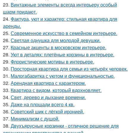
23.
Винтажные элементы всегда интерьеру особый
шарм придают.
24.
Фактура, уют и характер: стильная квартира для
аренды.
25.
Современное искусство в семейном интерьере.
26.
Светлая однушка для молодой девушки.
27.
Красные акценты в московском интерьере.
28.
Уют в деталях: плетёные корзины в интерьере.
29.
Флористические мотивы в интерьере.
30.
Просторная квартира для семьи из четырёх человек.
31.
Малогабаритка с уютом и функциональностью.
32.
Арендная квартира с характером.
33.
Квартира с видом, который вдохновляет.
34.
Свет, дерево и дыхание времени.
35.
Даже на площади всего 4 кв.
36.
Советский шик с лёгкой иронией.
37.
Минимализм с душой.
38.
Двухъярусные корзинки - отличное решение для
организации пространства в ванной.