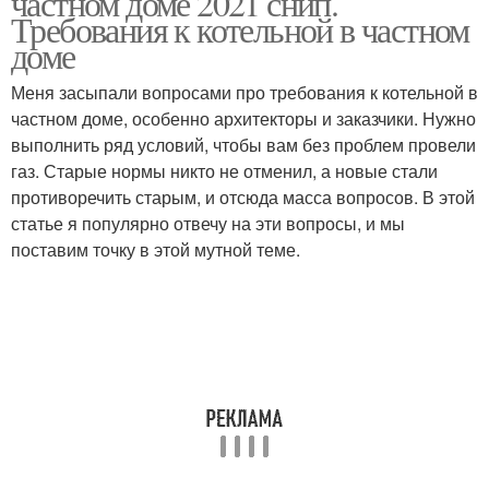
частном доме 2021 снип.
Требования к котельной в частном
доме
Эффективная
Вентиляции в частном
Меня засыпали вопросами про требования к котельной в
вентиляция
доме
частном доме, особенно архитекторы и заказчики. Нужно
выполнить ряд условий, чтобы вам без проблем провели
газ. Старые нормы никто не отменил, а новые стали
противоречить старым, и отсюда масса вопросов. В этой
Вентиляция через стену
Важные требования
статье я популярно отвечу на эти вопросы, и мы
поставим точку в этой мутной теме.
Естественная
Вытяжная вентиляция
вентиляция
Вентиляция в доме