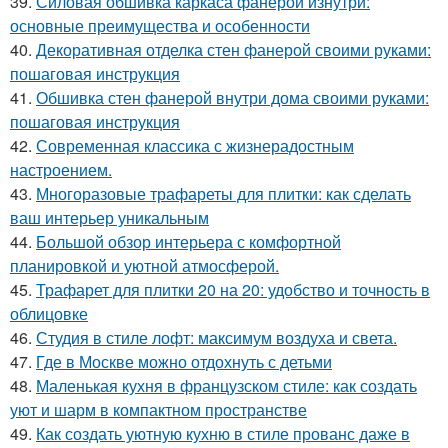
39.
Силовая обшивка каркаса фанерой изнутри:
основные преимущества и особенности
40.
Декоративная отделка стен фанерой своими руками:
пошаговая инструкция
41.
Обшивка стен фанерой внутри дома своими руками:
пошаговая инструкция
42.
Современная классика с жизнерадостным
настроением.
43.
Многоразовые трафареты для плитки: как сделать
ваш интерьер уникальным
44.
Большой обзор интерьера с комфортной
планировкой и уютной атмосферой.
45.
Трафарет для плитки 20 на 20: удобство и точность в
облицовке
46.
Студия в стиле лофт: максимум воздуха и света.
47.
Где в Москве можно отдохнуть с детьми
48.
Маленькая кухня в французском стиле: как создать
уют и шарм в компактном пространстве
49.
Как создать уютную кухню в стиле прованс даже в