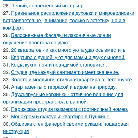
26.
Легкий, современный интерьер.
27.
Правильное расположение духовки и микроволновки
встраивается не , внимание, только в эстетику, но и в
комфорт.
28.
Белоснежные фасады и лаконичные линии
ощущение простора создают.
29.
20 квадратов - и как много уюта удалось вместить!
30.
Квартира с душой: уют для мамы и двух сыновей.
31.
Когда кухня почти невидимой становится.
32.
Студия, где каждый сантиметр имеет значение.
33.
Золото и молдинги: стильная квартира в Петербурге.
34.
Апартаменты с террасой и видом на природу.
35.
Двухъярусные корзинки - отличное решение для
организации пространства в ванной.
36.
Парижская студия размером с гостиничный номер.
37.
Монохром и фактуры: квартира в Пушкине.
38.
Обшивка стен фанерой своими руками: пошаговая
инструкция