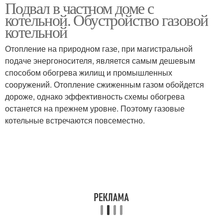
Подвал в частном доме с
Котельная в частном
Требования к
котельной. Обустройство газовой
доме
котельной
котельной
Отопление на природном газе, при магистральной
Котельная на
подаче энергоносителя, является самым дешевым
Газовый котёл
предприятии
способом обогрева жилищ и промышленных
сооружений. Отопление сжиженным газом обойдется
дороже, однако эффективность схемы обогрева
останется на прежнем уровне. Поэтому газовые
Расстояние от газовой
Дом для газового котла
котельные встречаются повсеместно.
трубы
Вентиляции в
Требования к
котельной
вентиляции