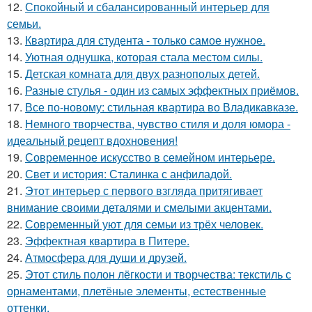
12.
Спокойный и сбалансированный интерьер для
семьи.
13.
Квартира для студента - только самое нужное.
14.
Уютная однушка, которая стала местом силы.
15.
Детская комната для двух разнополых детей.
16.
Разные стулья - один из самых эффектных приёмов.
17.
Все по-новому: стильная квартира во Владикавказе.
18.
Немного творчества, чувство стиля и доля юмора -
идеальный рецепт вдохновения!
19.
Современное искусство в семейном интерьере.
20.
Свет и история: Сталинка с анфиладой.
21.
Этот интерьер с первого взгляда притягивает
внимание своими деталями и смелыми акцентами.
22.
Современный уют для семьи из трёх человек.
23.
Эффектная квартира в Питере.
24.
Атмосфера для души и друзей.
25.
Этот стиль полон лёгкости и творчества: текстиль с
орнаментами, плетёные элементы, естественные
оттенки.