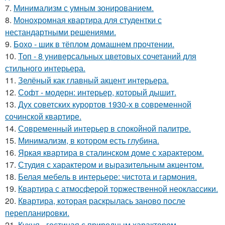
7.
Минимализм с умным зонированием.
8.
Монохромная квартира для студентки с
нестандартными решениями.
9.
Бохо - шик в тёплом домашнем прочтении.
10.
Топ - 8 универсальных цветовых сочетаний для
стильного интерьера.
11.
Зелёный как главный акцент интерьера.
12.
Софт - модерн: интерьер, который дышит.
13.
Дух советских курортов 1930-х в современной
сочинской квартире.
14.
Современный интерьер в спокойной палитре.
15.
Минимализм, в котором есть глубина.
16.
Яркая квартира в сталинском доме с характером.
17.
Студия с характером и выразительным акцентом.
18.
Белая мебель в интерьере: чистота и гармония.
19.
Квартира с атмосферой торжественной неоклассики.
20.
Квартира, которая раскрылась заново после
перепланировки.
21.
Кухня - гостиная с природным характером.