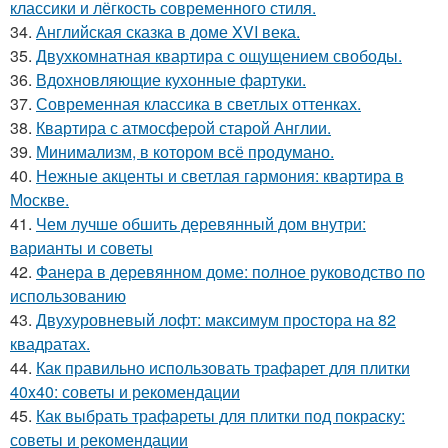
классики и лёгкость современного стиля.
34.
Английская сказка в доме XVI века.
35.
Двухкомнатная квартира с ощущением свободы.
36.
Вдохновляющие кухонные фартуки.
37.
Современная классика в светлых оттенках.
38.
Квартира с атмосферой старой Англии.
39.
Минимализм, в котором всё продумано.
40.
Нежные акценты и светлая гармония: квартира в
Москве.
41.
Чем лучше обшить деревянный дом внутри:
варианты и советы
42.
Фанера в деревянном доме: полное руководство по
использованию
43.
Двухуровневый лофт: максимум простора на 82
квадратах.
44.
Как правильно использовать трафарет для плитки
40x40: советы и рекомендации
45.
Как выбрать трафареты для плитки под покраску:
советы и рекомендации