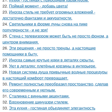
22.
Поймай момент - добавь цвета!
23.
Иногда стиль не требует огромных вложений -
достаточно фантазии и аккуратности.
24.
Светильники в форме луны снова на пике
популярности - и не зря!
25.
Стена с телевизором может быть не просто фоном, а
центром внимания.
26.
Эти решения - не просто тренды, а настоящие
помощники в быту.
27.
Иногда самые крутые идеи в деталях скрыты.
28.
Уют в деталях: плетёные корзины в интерьере.
29.
Новая система душа привычные водные процедуры
в настоящий комфорт превращает.
30.
Ремонт полностью преобразил пространство, сделав
его современным и уютным.
31.
Сталинка с винными акцентами.
32.
Вдохновение шинуазри стилем.
33.
Эта кухня - гостиная объединяет элегантность