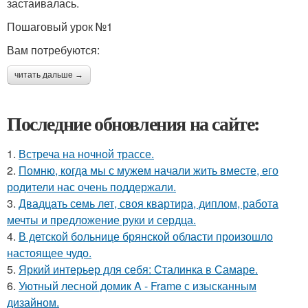
застаивалась.
Пошаговый урок №1
Вам потребуются:
читать дальше →
Последние обновления на сайте:
1.
Встреча на ночной трассе.
2.
Помню, когда мы с мужем начали жить вместе, его
родители нас очень поддержали.
3.
Двадцать семь лет, своя квартира, диплом, работа
мечты и предложение руки и сердца.
4.
В детской больнице брянской области произошло
настоящее чудо.
5.
Яркий интерьер для себя: Сталинка в Самаре.
6.
Уютный лесной домик A - Frame с изысканным
дизайном.