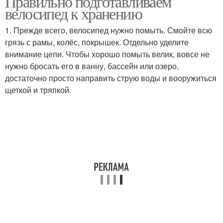
Правильно подготавливаем
велосипед к хранению
1. Прежде всего, велосипед нужно помыть. Смойте всю
грязь с рамы, колёс, покрышек. Отдельно уделите
Условия для хранения
Штраф за хранение
внимание цепи. Чтобы хорошо помыть велик, вовсе не
нужно бросать его в ванну, бассейн или озеро,
достаточно просто направить струю воды и вооружиться
щеткой и тряпкой.
Велосипед на
Ответственность за
лестничной площадке
хранение
Велосипед в подъезде
Места для хранения