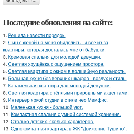
читать дальше →
Последние обновления на сайте:
1.
Решила навести порядок.
2.
Сын с женой на меня обиделись - и всё из-за
квартиры, которая досталась мне от бабушки.
3.
Кремовая спальня для молодой девушки.
4.
Светлая хрущёвка с ощущением простора.
5.
Светлая квартира с окном в волшебную реальность.
6.
Большая кухня без верхних шкафов - воздух и стиль.
7.
Карамельная квартира для молодой девушки.
8.
Светлая квартира с тёплыми природными акцентами.
9.
Интерьер яркой студии в стиле нео Мемфис.
10.
Маленькая кухня - большой уют.
11.
Компактная спальня с умной системой хранения.
12.
Столько детских, сколько характеров.
13.
Однокомнатная квартира в ЖК "Движение Тушино".