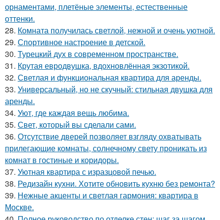
орнаментами, плетёные элементы, естественные
оттенки.
28.
Комната получилась светлой, нежной и очень уютной.
29.
Спортивное настроение в детской.
30.
Турецкий дух в современном пространстве.
31.
Крутая евродвушка, вдохновлённая экзотикой.
32.
Светлая и функциональная квартира для аренды.
33.
Универсальный, но не скучный: стильная двушка для
аренды.
34.
Уют, где каждая вещь любима.
35.
Свет, который вы сделали сами.
36.
Отсутствие дверей позволяет взгляду охватывать
прилегающие комнаты, солнечному свету проникать из
комнат в гостиные и коридоры.
37.
Уютная квартира с изразцовой печью.
38.
Редизайн кухни. Хотите обновить кухню без ремонта?
39.
Нежные акценты и светлая гармония: квартира в
Москве.
40.
Полное руководство по отделке стен: шаг за шагом