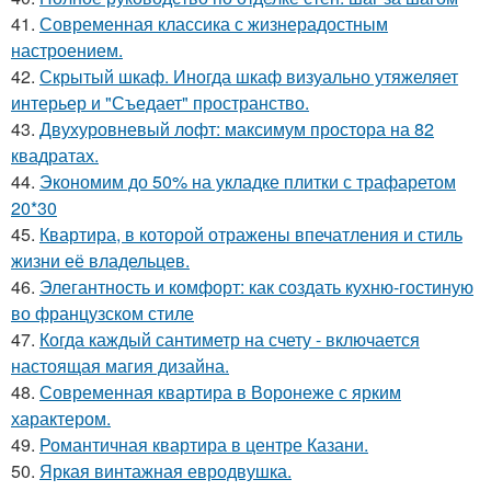
41.
Современная классика с жизнерадостным
настроением.
42.
Скрытый шкаф. Иногда шкаф визуально утяжеляет
интерьер и "Съедает" пространство.
43.
Двухуровневый лофт: максимум простора на 82
квадратах.
44.
Экономим до 50% на укладке плитки с трафаретом
20*30
45.
Квартира, в которой отражены впечатления и стиль
жизни её владельцев.
46.
Элегантность и комфорт: как создать кухню-гостиную
во французском стиле
47.
Когда каждый сантиметр на счету - включается
настоящая магия дизайна.
48.
Современная квартира в Воронеже с ярким
характером.
49.
Романтичная квартира в центре Казани.
50.
Яркая винтажная евродвушка.