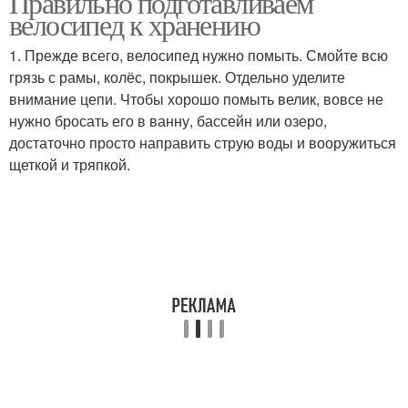
Правильно подготавливаем
велосипед к хранению
1. Прежде всего, велосипед нужно помыть. Смойте всю
Велосипед к
Велосипед на
грязь с рамы, колёс, покрышек. Отдельно уделите
межсезонью
лестничной площадке
внимание цепи. Чтобы хорошо помыть велик, вовсе не
нужно бросать его в ванну, бассейн или озеро,
достаточно просто направить струю воды и вооружиться
щеткой и тряпкой.
Велосипед в подъезде
Велосипед в шкафу
Велосипед на стене
Велосипед в гараже
Хранения для
Потолок в гараже
велосипеда