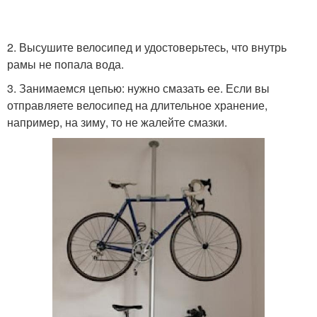
Кронштейн для
2. Высушите велосипед и удостоверьтесь, что внутрь
Крепление к потолку
велосипеда
рамы не попала вода.
3. Занимаемся цепью: нужно смазать ее. Если вы
отправляете велосипед на длительное хранение,
например, на зиму, то не жалейте смазки.
Велосипед в прихожей
Велосипед в коридоре
Крепление для
велосипеда