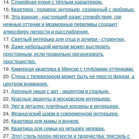
14.
Спокойная кухня с тёплым характером.
15.
Квартира - подарок: интерьер, созданный с любовью.
16.
Эта ванная - настоящий оазис спокойствия, где
нежные оттенки и мраморные переливы создают
атмосферу легкости и расслабления.
17.
Светлый интерьер для отца и дочери - студентки.
18.
Даже небольшой метраж может выглядеть
просторным, если правильно организовать
пространство.
19.
Камерная квартира в Минске с глубокими оттенками.
20.
Стена с телевизором может быть не просто фоном, а
центром внимания.
21.
Арочные ниши с арт - акцентом в спальне.
22.
Красные акценты в московском интерьере.
23.
Уют в деталях: плетёные корзины в интерьере.
24.
Французский шарм в современном интерьере.
25.
Квартира для мамы и внуков.
26.
Квартира для семьи из четырёх человек.
27.
Этот стиль полон лёгкости и творчества: текстиль с