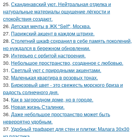
25.
Скандинавский уют. Нейтральная отделка и
натуральные материалы ощущение лёгкости и
спокойствия создают.
26.
Детская мечты в ЖК "Self", Москва.
27.
Парижский акцент в каждом штрихе.
28.
Столетний шкаф сохранил в себе память поколений,
но нуждался в бережном обновлении.
29.
Интерьер с орбитой настроения.
30.
Небольшое пространство, созданное с любовью.
31.
Светлый уют с природными акцентами.
32.
Маленькая квартира в розовых тонах.
33.
Бирюзовый цвет - это свежесть морского бриза и
радость солнечного дня.
34.
Как в загородном доме, но в городе.
35.
Новая жизнь Сталинки.
36.
Даже небольшое пространство может быть
невероятно удобным.
37.
Удобный трафарет для стен и плитки: Малага 30х30
из пластика