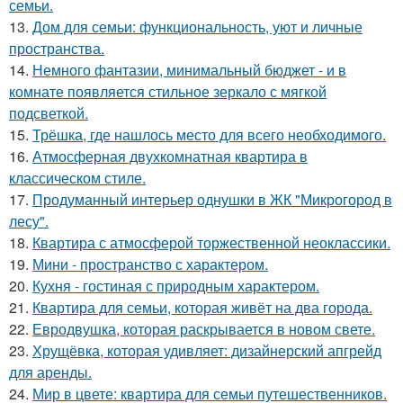
семьи.
13.
Дом для семьи: функциональность, уют и личные
пространства.
14.
Немного фантазии, минимальный бюджет - и в
комнате появляется стильное зеркало с мягкой
подсветкой.
15.
Трёшка, где нашлось место для всего необходимого.
16.
Атмосферная двухкомнатная квартира в
классическом стиле.
17.
Продуманный интерьер однушки в ЖК "Микрогород в
лесу".
18.
Квартира с атмосферой торжественной неоклассики.
19.
Мини - пространство с характером.
20.
Кухня - гостиная с природным характером.
21.
Квартира для семьи, которая живёт на два города.
22.
Евродвушка, которая раскрывается в новом свете.
23.
Хрущёвка, которая удивляет: дизайнерский апгрейд
для аренды.
24.
Мир в цвете: квартира для семьи путешественников.