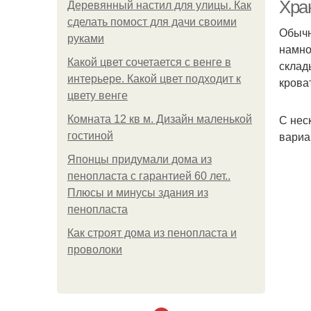
ле
Хра
Деревянный настил для улицы. Как
сделать помост для дачи своими
Обычн
руками
намно
Ве
Какой цвет сочетается с венге в
склад
интерьере. Какой цвет подходит к
крова
цвету венге
С нес
Комната 12 кв м. Дизайн маленькой
Ве
вариа
гостиной
Японцы придумали дома из
пенопласта с гарантией 60 лет..
Плюсы и минусы здания из
Вел
пенопласта
Как строят дома из пенопласта и
проволоки
За