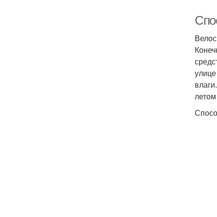
Спо
Велос
Конеч
средс
улице
влаги
летом
Спосо