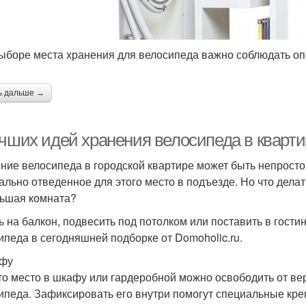
ыборе места хранения для велосипеда важно соблюдать о
ь дальше →
учших идей хранения велосипеда в кварти
ние велосипеда в городской квартире может быть непростой
ально отведенное для этого место в подъезде. Но что дела
ьшая комната?
ь на балкон, подвесить под потолком или поставить в гости
ипеда в сегодняшней подборке от Domoholic.ru.
афу
то место в шкафу или гардеробной можно освободить от ве
ипеда. Зафиксировать его внутри помогут специальные кре