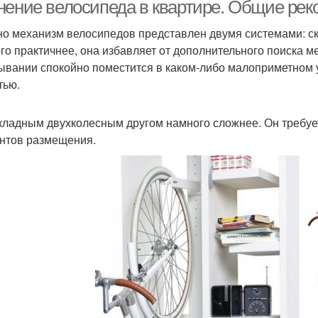
стничной площадке
нение велосипеда в квартире. Общие ре
о механизм велосипедов представлен двумя системами: ск
го практичнее, она избавляет от дополнительного поиска м
Мебель для
К
лосипед в коридоре
ывании спокойно поместится в каком-либо малоприметном у
велосипедов
тью.
кладным двухколесным другом намного сложнее. Он требуе
лосипед в домашних
Велосипед к потолку
Тен
нтов размещения.
условиях
осипеды в квартире
Велосипед на потолке
Вел
Крепление для
мки для велосипеда
Пото
хранения