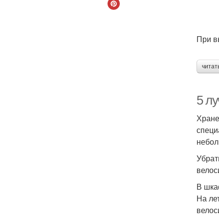
При в
читат
5 л
Хране
специ
небол
Убрат
велос
В шк
На ле
велос