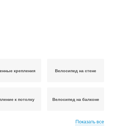
енные крепления
Велосипед на стене
пление к потолку
Велосипед на балконе
Показать все
ипед в маленькой
Велосипед в прихожей