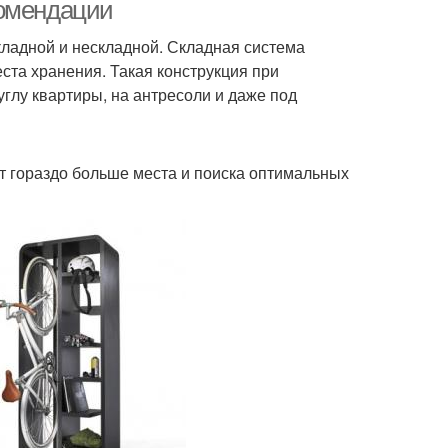
комендации
ладной и нескладной. Складная система
еста хранения. Такая конструкция при
ронштейн для
Шкаф для велосипеда
глу квартиры, на антресоли и даже под
велосипеда
т гораздо больше места и поиска оптимальных
т для велосипеда
Сумка для велосипеда
осипед на стену
Крепеж для велосипеда
лочное крепление