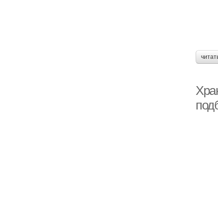
читат
Хра
под