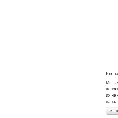
Елена
Мы с 
велос
их на
начал
читат