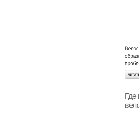
Велос
образ
пробл
читат
Где 
вел