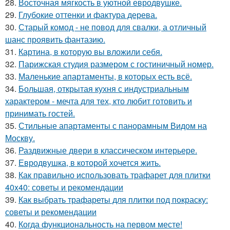
28.
Восточная мягкость в уютной евродвушке.
29.
Глубокие оттенки и фактура дерева.
30.
Старый комод - не повод для свалки, а отличный
шанс проявить фантазию.
31.
Картина, в которую вы вложили себя.
32.
Парижская студия размером с гостиничный номер.
33.
Маленькие апартаменты, в которых есть всё.
34.
Большая, открытая кухня с индустриальным
характером - мечта для тех, кто любит готовить и
принимать гостей.
35.
Стильные апартаменты с панорамным Видом на
Москву.
36.
Раздвижные двери в классическом интерьере.
37.
Евродвушка, в которой хочется жить.
38.
Как правильно использовать трафарет для плитки
40x40: советы и рекомендации
39.
Как выбрать трафареты для плитки под покраску:
советы и рекомендации
40.
Когда функциональность на первом месте!