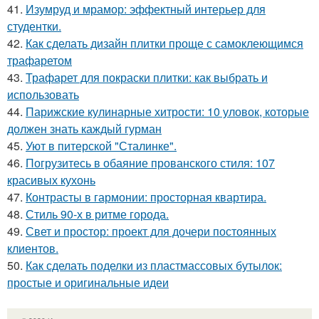
41.
Изумруд и мрамор: эффектный интерьер для
студентки.
42.
Как сделать дизайн плитки проще с самоклеющимся
трафаретом
43.
Трафарет для покраски плитки: как выбрать и
использовать
44.
Парижские кулинарные хитрости: 10 уловок, которые
должен знать каждый гурман
45.
Уют в питерской "Сталинке".
46.
Погрузитесь в обаяние прованского стиля: 107
красивых кухонь
47.
Контрасты в гармонии: просторная квартира.
48.
Стиль 90-х в ритме города.
49.
Свет и простор: проект для дочери постоянных
клиентов.
50.
Как сделать поделки из пластмассовых бутылок:
простые и оригинальные идеи