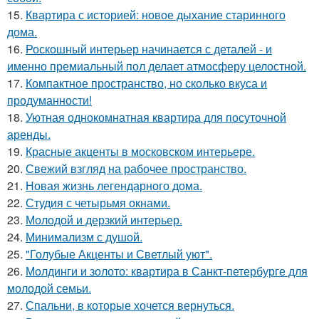
15.
Квартира с историей: новое дыхание старинного
дома.
16.
Роскошный интерьер начинается с деталей - и
именно премиальный пол делает атмосферу целостной.
17.
Компактное пространство, но сколько вкуса и
продуманности!
18.
Уютная однокомнатная квартира для посуточной
аренды.
19.
Красные акценты в московском интерьере.
20.
Свежий взгляд на рабочее пространство.
21.
Новая жизнь легендарного дома.
22.
Студия с четырьмя окнами.
23.
Молодой и дерзкий интерьер.
24.
Минимализм с душой.
25.
"Голубые Акценты и Светлый уют".
26.
Молдинги и золото: квартира в Санкт-петербурге для
молодой семьи.
27.
Спальни, в которые хочется вернуться.