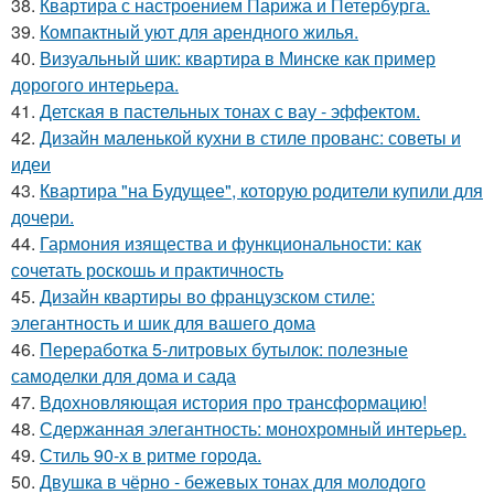
38.
Квартира с настроением Парижа и Петербурга.
39.
Компактный уют для арендного жилья.
40.
Визуальный шик: квартира в Минске как пример
дорогого интерьера.
41.
Детская в пастельных тонах с вау - эффектом.
42.
Дизайн маленькой кухни в стиле прованс: советы и
идеи
43.
Квартира "на Будущее", которую родители купили для
дочери.
44.
Гармония изящества и функциональности: как
сочетать роскошь и практичность
45.
Дизайн квартиры во французском стиле:
элегантность и шик для вашего дома
46.
Переработка 5-литровых бутылок: полезные
самоделки для дома и сада
47.
Вдохновляющая история про трансформацию!
48.
Сдержанная элегантность: монохромный интерьер.
49.
Стиль 90-х в ритме города.
50.
Двушка в чёрно - бежевых тонах для молодого