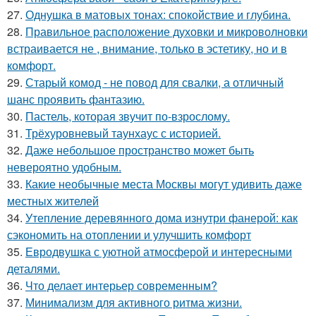
27.
Однушка в матовых тонах: спокойствие и глубина.
28.
Правильное расположение духовки и микроволновки
встраивается не , внимание, только в эстетику, но и в
комфорт.
29.
Старый комод - не повод для свалки, а отличный
шанс проявить фантазию.
30.
Пастель, которая звучит по-взрослому.
31.
Трёхуровневый таунхаус с историей.
32.
Даже небольшое пространство может быть
невероятно удобным.
33.
Какие необычные места Москвы могут удивить даже
местных жителей
34.
Утепление деревянного дома изнутри фанерой: как
сэкономить на отоплении и улучшить комфорт
35.
Евродвушка с уютной атмосферой и интересными
деталями.
36.
Что делает интерьер современным?
37.
Минимализм для активного ритма жизни.