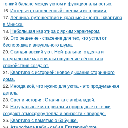
тонкий баланс между уютом и функциональностью.
16.
Интерьер, наполненный светом и историями.
17.
Лепнина, путешествия и красные акценты: квартира
в Минске.
18.
Небольшая квартира с ярким характером.
19.
Это решение - спасение для тех, кто устал от
беспорядка и визуального шума.
20.
Скандинавский уют. Нейтральная отделка и
натуральные материалы ощущение лёгкости и
спокойствия создают.
21.
Квартира с историей: новое дыхание старинного
дома.
22.
Иногда всё, что нужно для уюта, - это продуманная
деталь.
23.
Свет и история: Сталинка с анфиладой.
24.
Натуральные материалы и природные оттенки
создают атмосферу тепла и близости к природе.
25.
Квартира с памятью о бабушке.
26.
Атмосфера ваби - саби в Екатеринбурге.