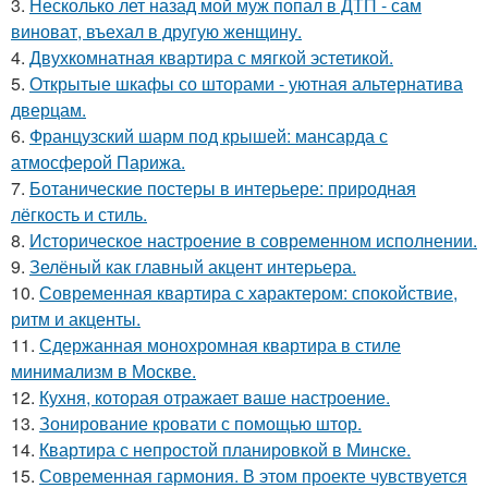
3.
Несколько лет назад мой муж попал в ДТП - сам
виноват, въехал в другую женщину.
4.
Двухкомнатная квартира с мягкой эстетикой.
5.
Открытые шкафы со шторами - уютная альтернатива
дверцам.
6.
Французский шарм под крышей: мансарда с
атмосферой Парижа.
7.
Ботанические постеры в интерьере: природная
лёгкость и стиль.
8.
Историческое настроение в современном исполнении.
9.
Зелёный как главный акцент интерьера.
10.
Современная квартира с характером: спокойствие,
ритм и акценты.
11.
Сдержанная монохромная квартира в стиле
минимализм в Москве.
12.
Кухня, которая отражает ваше настроение.
13.
Зонирование кровати с помощью штор.
14.
Квартира с непростой планировкой в Минске.
15.
Современная гармония. В этом проекте чувствуется