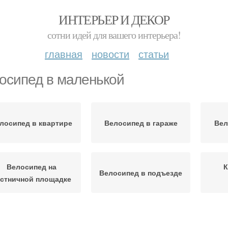
ИНТЕРЬЕР И ДЕКОР
сотни идей для вашего интерьера!
главная
новости
статьи
осипед в маленькой
лосипед в квартире
Велосипед в гараже
Вел
Велосипед на
К
Велосипед в подъезде
стничной площадке
Мебель для
К
лосипед в коридоре