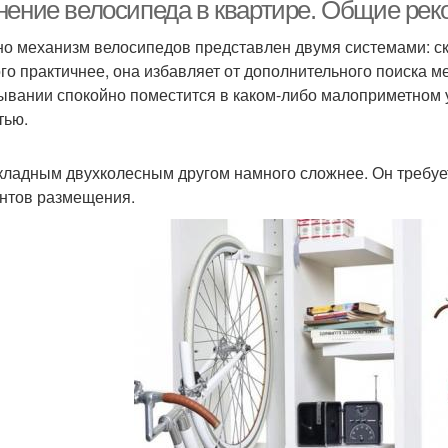
велосипедов
нение велосипеда в квартире. Общие ре
о механизм велосипедов представлен двумя системами: ск
го практичнее, она избавляет от дополнительного поиска м
лосипед в домашних
Велосипед к потолку
Тен
ывании спокойно поместится в каком-либо малоприметном у
условиях
тью.
кладным двухколесным другом намного сложнее. Он требуе
осипеды в квартире
нтов размещения.