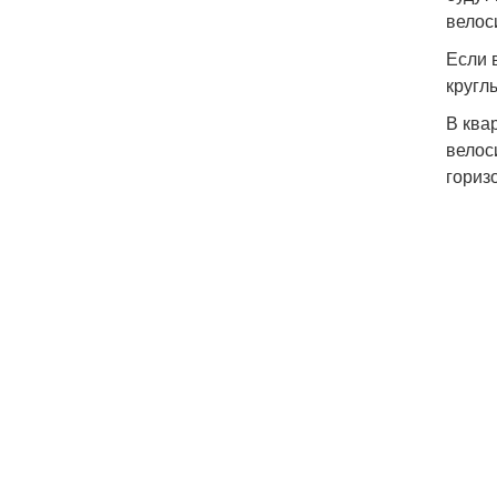
велос
Если 
круглы
В ква
велос
гориз