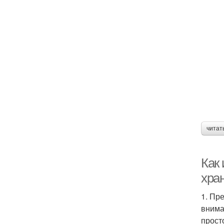
читат
Как
хра
1. Пр
внима
прост