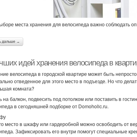
ыборе места хранения для велосипеда важно соблюдать о
ь дальше →
учших идей хранения велосипеда в кварти
ние велосипеда в городской квартире может быть непростой
ально отведенное для этого место в подъезде. Но что дела
ьшая комната?
ь на балкон, подвесить под потолком или поставить в гости
ипеда в сегодняшней подборке от Domoholic.ru.
афу
то место в шкафу или гардеробной можно освободить от ве
ипеда. Зафиксировать его внутри помогут специальные кре