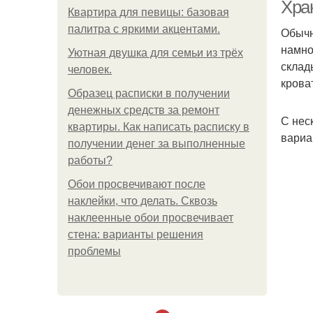
Хра
Квартира для певицы: базовая
палитра с яркими акцентами.
Обычн
намно
Ве
Уютная двушка для семьи из трёх
склад
человек.
крова
Образец расписки в получении
денежных средств за ремонт
С нес
квартиры. Как написать расписку в
Вел
вариа
получении денег за выполненные
работы?
Обои просвечивают после
наклейки, что делать. Сквозь
наклеенные обои просвечивает
стена: варианты решения
проблемы