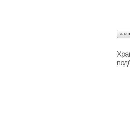
читат
Хра
под