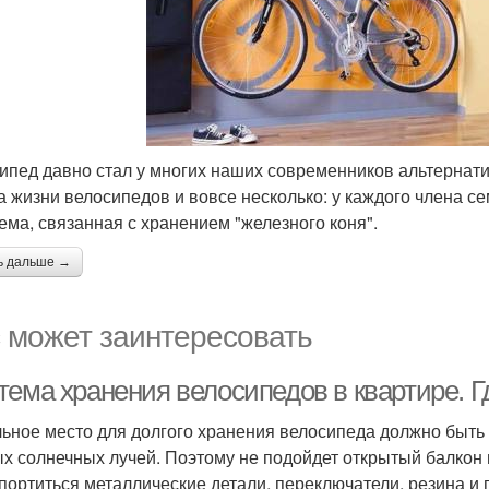
ипед давно стал у многих наших современников альтернат
а жизни велосипедов и вовсе несколько: у каждого члена се
ема, связанная с хранением "железного коня".
ь дальше →
 может заинтересовать
тема хранения велосипедов в квартире. Г
ьное место для долгого хранения велосипеда должно быть 
х солнечных лучей. Поэтому не подойдет открытый балкон 
 портиться металлические детали, переключатели, резина и 