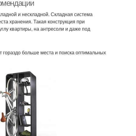
велосипеда
комендации
ладной и нескладной. Складная система
еста хранения. Такая конструкция при
т для велосипеда
Сумка для велосипеда
глу квартиры, на антресоли и даже под
т гораздо больше места и поиска оптимальных