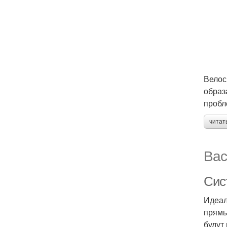
Велос
образ
пробл
читат
Вас
Сис
Идеал
прямы
будут