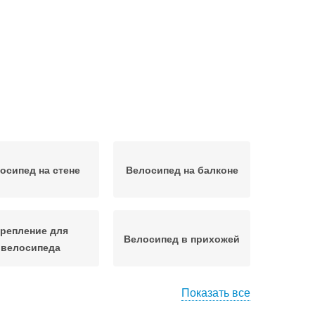
осипед на стене
Велосипед на балконе
репление для
Велосипед в прихожей
велосипеда
Показать все
ронштейн для
Шкаф для велосипеда