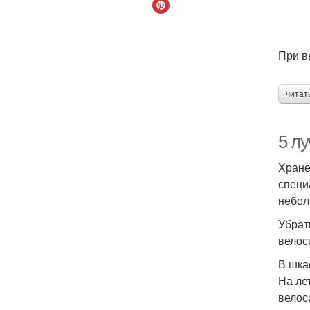
При в
читат
5 л
Хране
специ
небол
Убрат
велос
В шк
На ле
велос