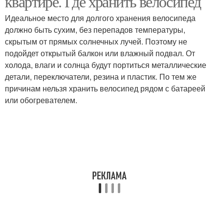
квартире. Где хранить велосипед
Идеальное место для долгого хранения велосипеда
должно быть сухим, без перепадов температуры,
скрытым от прямых солнечных лучей. Поэтому не
Велосипед к потолку
Тент для велосипеда
подойдет открытый балкон или влажный подвал. От
холода, влаги и солнца будут портиться металлические
детали, переключатели, резина и пластик. По тем же
причинам нельзя хранить велосипед рядом с батареей
Крепление для
Сумка для велосипеда
или обогревателем.
велосипеда
Велосипед в квартире
Велосипед в подъезде
Велосипед в маленькой