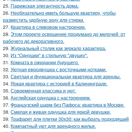
25.
Парижская элегантность дома.
26.
Необязательно иметь большую квартиру, чтобы
разместить удобную зону для стирки.
27.
Квартира в сливовом настроении.
28.
Этом проекте освещение продумано до мелочей: от
рабочего до декоративного.
29.
Журнальный столик как зеркало характера.
30.
Из "Однушки" в стильную "двушку".
31.
Комната в ожидании будущего.
32.
Уютная евродвушка с восточными нотками.
33.
Светлая и функциональная квартира для аренды.
34.
Яркая квартира с историей в Калининграде.
35.
Современная классика и уют.
36.
Английская однушка с настроением.
37.
Французский шарм без Пафоса: квартира в Москве.
38.
Смелая и живая однушка для яркой девушки.
39.
Трафарет для плитки 30х30: как выбрать подходящий
40.
Компактный уют для арендного жилья.