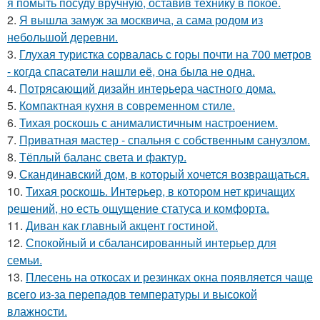
я помыть посуду вручную, оставив технику в покое.
2.
Я вышла замуж за москвича, а сама родом из
небольшой деревни.
3.
Глухая туристка сорвалась с горы почти на 700 метров
- когда спасатели нашли её, она была не одна.
4.
Потрясающий дизайн интерьера частного дома.
5.
Компактная кухня в современном стиле.
6.
Тихая роскошь с анималистичным настроением.
7.
Приватная мастер - спальня с собственным санузлом.
8.
Тёплый баланс света и фактур.
9.
Скандинавский дом, в который хочется возвращаться.
10.
Тихая роскошь. Интерьер, в котором нет кричащих
решений, но есть ощущение статуса и комфорта.
11.
Диван как главный акцент гостиной.
12.
Спокойный и сбалансированный интерьер для
семьи.
13.
Плесень на откосах и резинках окна появляется чаще
всего из-за перепадов температуры и высокой
влажности.